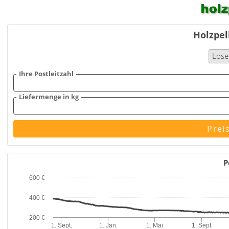
Holzpel
Lose
Ihre Postleitzahl
Liefermenge in kg
Prei
P
600 €
400 €
200 €
1. Sept.
1. Jan.
1. Mai
1. Sept.