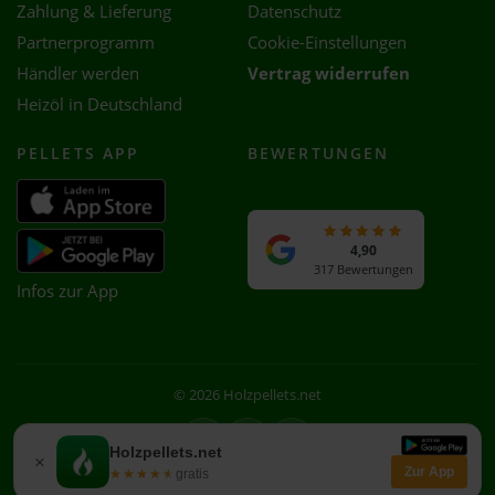
Zahlung & Lieferung
Datenschutz
Partnerprogramm
Cookie-Einstellungen
Händler werden
Vertrag widerrufen
Heizöl in Deutschland
PELLETS APP
BEWERTUNGEN
4,90
317 Bewertungen
Infos zur App
© 2026 Holzpellets.net
Facebook
Instagram
WhatsApp
Holzpellets.net
×
Zur App
★★★★★
★★★★★
gratis