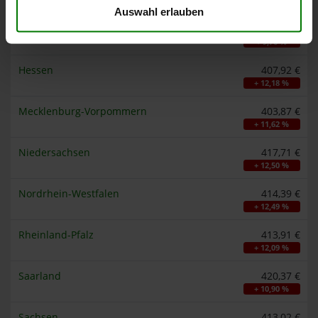
+ 12,93 %
Auswahl erlauben
Hamburg
401,89 €
+ 9,76 %
Hessen
407,92 €
+ 12,18 %
Mecklenburg-Vorpommern
403,87 €
+ 11,62 %
Niedersachsen
417,71 €
+ 12,50 %
Nordrhein-Westfalen
414,39 €
+ 12,49 %
Rheinland-Pfalz
413,91 €
+ 12,09 %
Saarland
420,37 €
+ 10,90 %
Sachsen
413,02 €