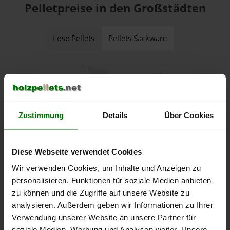
Pelletpreise in den Großstädten
Lose Pellets
Pellets Sackware
Hamburg
404,34 €
Berlin
Zustimmung
Details
Über Cookies
Hannover
415,16 €
426,21 €
Leipzig
413,02 €
Diese Webseite verwendet Cookies
Köln
416,23 €
Wir verwenden Cookies, um Inhalte und Anzeigen zu
Frankfurt am Main
406,60 €
personalisieren, Funktionen für soziale Medien anbieten
Nürnberg
zu können und die Zugriffe auf unsere Website zu
426,89 €
Stuttgart
analysieren. Außerdem geben wir Informationen zu Ihrer
415,16 €
Verwendung unserer Website an unsere Partner für
München
404,46 €
soziale Medien, Werbung und Analysen weiter. Unsere