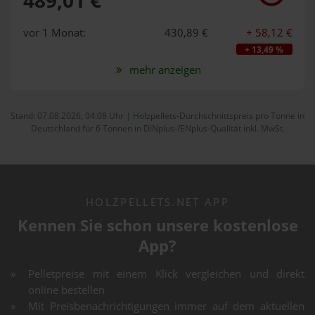
vor 1 Monat:
430,89 €
+ 58,12 €
+ 13,49 %
mehr anzeigen
Stand: 07.08.2026, 04:08 Uhr | Holzpellets-Durchschnittspreis pro Tonne in
Deutschland für 6 Tonnen in DINplus-/ENplus-Qualität inkl. MwSt.
HOLZPELLETS.NET APP
Kennen Sie schon unsere kostenlose
App?
Pelletpreise mit einem Klick vergleichen und direkt
online bestellen
Mit Preisbenachrichtigungen immer auf dem aktuellen