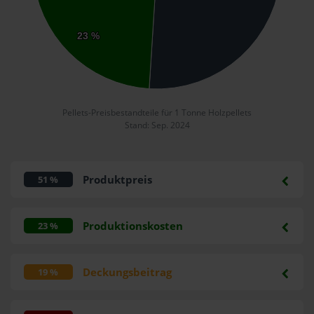
23 %
23 %
Pellets-Preisbestandteile für 1 Tonne Holzpellets
Stand: Sep. 2024
Produktpreis
51 %
Produktionskosten
23 %
Deckungsbeitrag
19 %