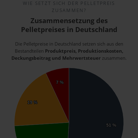
WIE SETZT SICH DER PELLETPREIS
ZUSAMMEN?
Zusammensetzung des
Pelletpreises in Deutschland
Die Pelletpreise in Deutschland setzen sich aus den
Bestandteilen
Produktpreis, Produktionskosten,
Deckungsbeitrag und Mehrwertsteuer
zusammen.
7 %
7 %
19 %
19 %
51 %
51 %