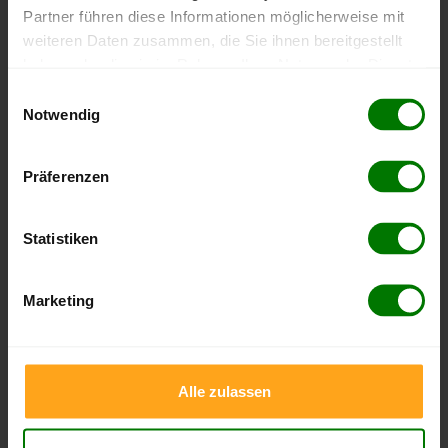
Partner führen diese Informationen möglicherweise mit
weiteren Daten zusammen, die Sie ihnen bereitgestellt
haben oder die sie im Rahmen Ihrer Nutzung der Dienste
gesammelt haben.
Einwilligungsauswahl
Notwendig
Hier finden Sie unser
Impressum
und unsere
Datenschutzerklärung
.
Präferenzen
Statistiken
Bleiben Sie mit unseren Preisbenachrichtigungen stets auf
dem Laufenden. Wir informieren Sie über
Marketing
Preisveränderungen in Ihrer Region mittels Push-
Benachrichtigung. Somit finden Sie für sich den passenden
Kaufzeitpunkt.
Alle zulassen