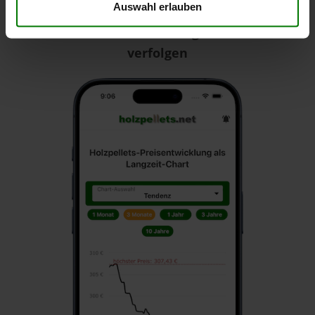
Auswahl erlauben
Pellets-Preisentwicklungen im Chart
verfolgen