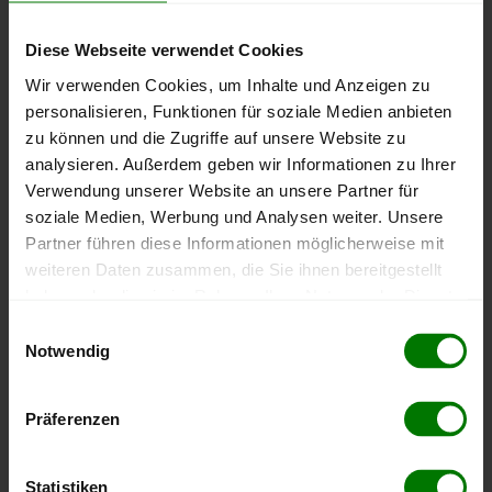
4
63 Bewertungen
3
1 Bewertung
Diese Webseite verwendet Cookies
2
1 Bewertung
Wir verwenden Cookies, um Inhalte und Anzeigen zu
1
keine Bewertungen
personalisieren, Funktionen für soziale Medien anbieten
zu können und die Zugriffe auf unsere Website zu
analysieren. Außerdem geben wir Informationen zu Ihrer
Verwendung unserer Website an unsere Partner für
Aktuelle Kundenbewertungen
soziale Medien, Werbung und Analysen weiter. Unsere
Partner führen diese Informationen möglicherweise mit
07.08.2026
weiteren Daten zusammen, die Sie ihnen bereitgestellt
von Dirk aus Buchen Eberstadt
5 Paletten von
Eckhardt
haben oder die sie im Rahmen Ihrer Nutzung der Dienste
GmbH
gesammelt haben.
Einwilligungsauswahl
Notwendig
Die Flexibilität beim Liefertermin und die
Hier finden Sie unser
Impressum
und unsere
Freundlichkeit bei allen Gesprächen.
Datenschutzerklärung
.
verifiziert
Präferenzen
Statistiken
07.08.2026