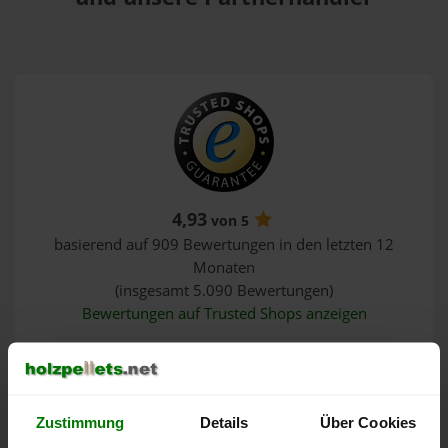
4,93
von 5
basierend auf 909 Bewertungen in den letzten 12
Monaten
(insgesamt 5.090 Bewertungen)
Bewertungen auf Trusted Shops anzeigen
KI-Zusammenfassung anzeigen
5
844 Bewertungen
Zustimmung
Details
Über Cookies