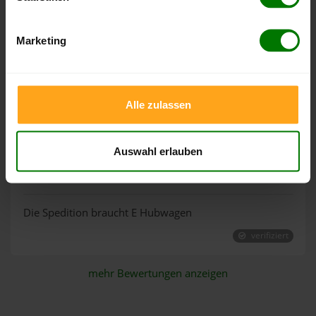
von Thomas aus Karlsruhe
1 Palette von
Eckhardt
(Baden)
GmbH
Marketing
Hat allesl sehr gut geklappt, freundlich, pünktlich
bestens
verifiziert
Alle zulassen
06.08.2026
Auswahl erlauben
von Helmut aus Mayschoß
1 Palette von
Woodox
Holzpellets
Die Spedition braucht E Hubwagen
verifiziert
mehr Bewertungen anzeigen