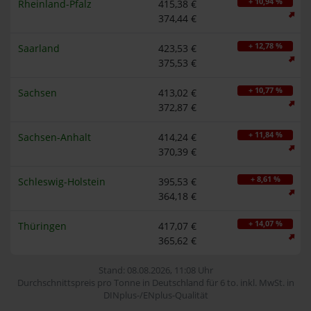
+ 10,94 %
Rheinland-Pfalz
415,38 €
374,44 €
+ 12,78 %
Saarland
423,53 €
375,53 €
+ 10,77 %
Sachsen
413,02 €
372,87 €
+ 11,84 %
Sachsen-Anhalt
414,24 €
370,39 €
+ 8,61 %
Schleswig-Holstein
395,53 €
364,18 €
+ 14,07 %
Thüringen
417,07 €
365,62 €
Stand: 08.08.2026, 11:08 Uhr
Durchschnittspreis pro Tonne in Deutschland für 6 to. inkl. MwSt. in
DINplus-/ENplus-Qualität