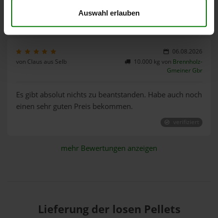
Freundlicher Fahrer, ruhig und ohne Hektik 👍
Auswahl erlauben
verifiziert
06.08.2026
von Claus aus Selb
10.000 kg von
Brennholz-
Gmeiner Gbr
Es gibt absolut nichts zu beantstanden. Habe auch noch
einen sehr guten Preis bekommen.
verifiziert
mehr Bewertungen anzeigen
Lieferung der losen Pellets