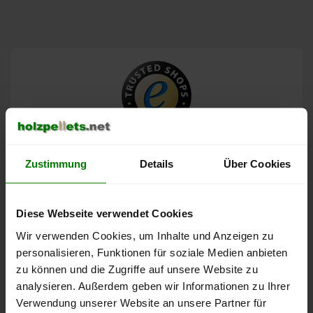
4,92
von 5
Zustimmung
Details
Über Cookies
basierend auf 528 Bewertungen in den letzten 12
Monaten
(insgesamt 2.893 Bewertungen)
Diese Webseite verwendet Cookies
Wir verwenden Cookies, um Inhalte und Anzeigen zu
5
485 Bewertungen
personalisieren, Funktionen für soziale Medien anbieten
zu können und die Zugriffe auf unsere Website zu
4
42 Bewertungen
analysieren. Außerdem geben wir Informationen zu Ihrer
3
1 Bewertung
Verwendung unserer Website an unsere Partner für