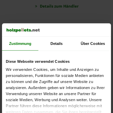
Details zum Händler
Zustimmung
Details
Über Cookies
Eckhardt GmbH
4,94 von 5
150 Bewertungen auf 12 Monate
Diese Webseite verwendet Cookies
1.062 Bewertungen gesamt
Wir verwenden Cookies, um Inhalte und Anzeigen zu
Details zum Händler
personalisieren, Funktionen für soziale Medien anbieten
zu können und die Zugriffe auf unsere Website zu
analysieren. Außerdem geben wir Informationen zu Ihrer
Verwendung unserer Website an unsere Partner für
soziale Medien, Werbung und Analysen weiter. Unsere
Partner führen diese Informationen möglicherweise mit
weiteren Daten zusammen, die Sie ihnen bereitgestellt
Fritz Wahr Energie GmbH & Co. KG