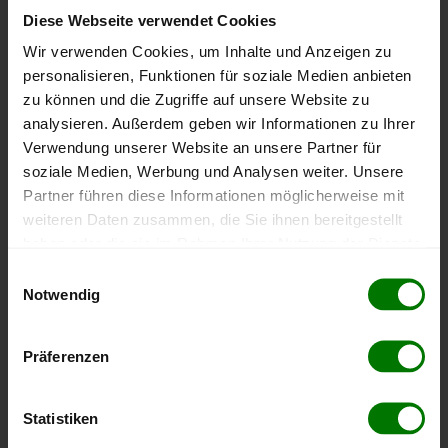
Diese Webseite verwendet Cookies
Wir verwenden Cookies, um Inhalte und Anzeigen zu
personalisieren, Funktionen für soziale Medien anbieten
zu können und die Zugriffe auf unsere Website zu
analysieren. Außerdem geben wir Informationen zu Ihrer
Eckhardt GmbH
Verwendung unserer Website an unsere Partner für
4,94 von 5
soziale Medien, Werbung und Analysen weiter. Unsere
1.062 Bewertungen
Partner führen diese Informationen möglicherweise mit
weiteren Daten zusammen, die Sie ihnen bereitgestellt
haben oder die sie im Rahmen Ihrer Nutzung der Dienste
gesammelt haben.
Einwilligungsauswahl
Notwendig
Hier finden Sie unser
Impressum
und unsere
Datenschutzerklärung
.
Fritz Wahr Energie GmbH & Co. KG
Präferenzen
4,87 von 5
266 Bewertungen
Statistiken