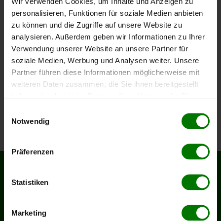
Wir verwenden Cookies, um Inhalte und Anzeigen zu
personalisieren, Funktionen für soziale Medien anbieten
Menge
in kg
zu können und die Zugriffe auf unsere Website zu
analysieren. Außerdem geben wir Informationen zu Ihrer
Verwendung unserer Website an unsere Partner für
soziale Medien, Werbung und Analysen weiter. Unsere
Abladestellen
Partner führen diese Informationen möglicherweise mit
weiteren Daten zusammen, die Sie ihnen bereitgestellt
haben oder die sie im Rahmen Ihrer Nutzung der Dienste
gesammelt haben.
Einwilligungsauswahl
Weiter
Notwendig
Hier finden Sie unser
Impressum
und unsere
Datenschutzerklärung
.
Präferenzen
SERVICES
RECHTLICHES
Statistiken
Hilfe & FAQ
AGB
Kontakt
Impressum
Marketing