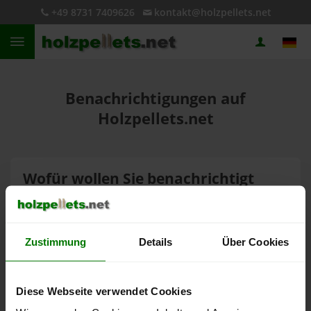
+49 8731 7409626
kontakt@holzpellets.net
Benachrichtigungen auf
Holzpellets.net
Wofür wollen Sie benachrichtigt
werden?
PLZ
Zustimmung
Details
Über Cookies
Produkttyp
Diese Webseite verwendet Cookies