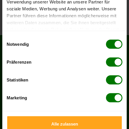
Verwendung unserer Website an unsere Partner für
Noch kein Konto?
soziale Medien, Werbung und Analysen weiter. Unsere
Jetzt registrieren
Partner führen diese Informationen möglicherweise mit
weiteren Daten zusammen, die Sie ihnen bereitgestellt
haben oder die sie im Rahmen Ihrer Nutzung der Dienste
gesammelt haben.
Einwilligungsauswahl
Notwendig
SERVICES
Hier finden Sie unser
Impressum
RECHTLICHES
und unsere
Datenschutzerklärung
.
Hilfe & FAQ
AGB
Präferenzen
Kontakt
Impressum
Zahlung & Lieferung
Datenschutz
Statistiken
Partnerprogramm
Cookie-Einstellungen
Händler werden
Vertrag widerrufen
Marketing
Heizöl in Deutschland
PELLETS APP
BEWERTUNGEN
Alle zulassen