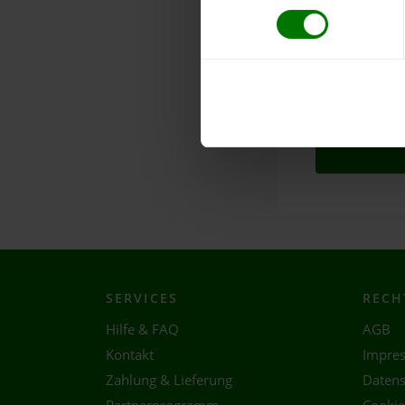
Die mit * gekenn
Holzpellets.net
Datenschutzbe
SERVICES
RECH
Hilfe & FAQ
AGB
Kontakt
Impre
Zahlung & Lieferung
Datens