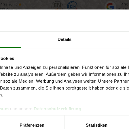
4,93 von 5
4,90
090 Bewertungen
317 B
Details
widerrufen
e den Widerruf Ihrer Bestellung erklären. Bitte füllen Sie dafür d
Cookies
nhalte und Anzeigen zu personalisieren, Funktionen für soziale
Nachname *
Website zu analysieren. Außerdem geben wir Informationen zu I
r soziale Medien, Werbung und Analysen weiter. Unsere Partner
 Daten zusammen, die Sie ihnen bereitgestellt haben oder die s
n.
r *
ssum
und unsere
Datenschutzerklärung
.
e *
Präferenzen
Statistiken