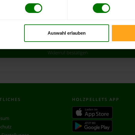
zeichneten Felder sind Pflichtfelder.
 verarbeitet Ihre personenbezogenen Daten gemäß der geltenden
Auswahl erlauben
stimmungen
.
Widerruf bestätigen
TLICHES
HOLZ
PELLETS APP
ssum
chutz