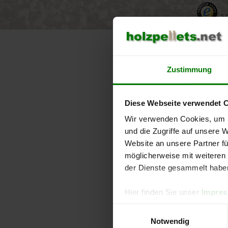
5.
Zustimmung
Vertrag 
Hier können Si
Diese Webseite verwendet 
Felder aus.
Wir verwenden Cookies, um I
Vorname *
und die Zugriffe auf unsere 
Website an unsere Partner fü
möglicherweise mit weiteren
der Dienste gesammelt habe
Bestellnumme
Hier finden Sie unser
Impre
Einwilligungsauswahl
E-Mail-Adress
Notwendig