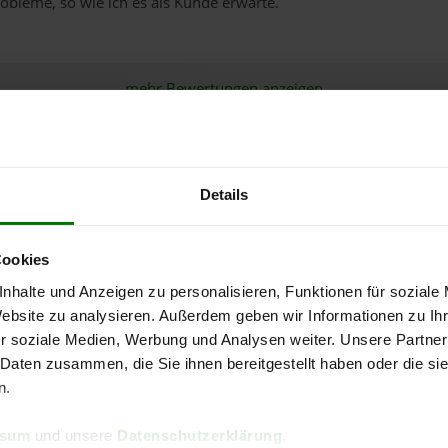
obleme, so wie ich es als Kunde erwarte.
mehr Bewertungen anzeigen
Details
ose Holzpellets von Rödl Gm
Cookies
nhalte und Anzeigen zu personalisieren, Funktionen für soziale
Pellets-Qualität
Website zu analysieren. Außerdem geben wir Informationen zu I
r soziale Medien, Werbung und Analysen weiter. Unsere Partner
 Daten zusammen, die Sie ihnen bereitgestellt haben oder die s
ENplus-A1
n.
Zahlungsarten
ssum
und unsere
Datenschutzerklärung
.