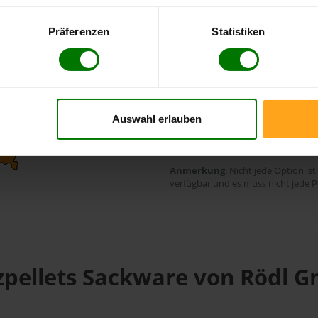
Präferenzen
Statistiken
Rechnung
Bankei
Durchschnittliche L
Auswahl erlauben
30 Werktage
Anmerkung
: Nicht jede Option ist
verfügbar und es muss nicht jede P
zpellets Sackware von Rödl 