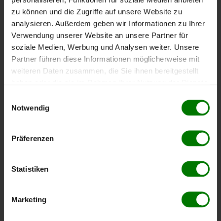
Pellets-Qualität
zu können und die Zugriffe auf unsere Website zu
ENplus-A1
analysieren. Außerdem geben wir Informationen zu Ihrer
Verwendung unserer Website an unsere Partner für
soziale Medien, Werbung und Analysen weiter. Unsere
Zahlungsarten
Partner führen diese Informationen möglicherweise mit
Rechnung
Barzahlung
EC-Karte
weiteren Daten zusammen, die Sie ihnen bereitgestellt
haben oder die sie im Rahmen Ihrer Nutzung der Dienste
gesammelt haben.
Durchschnittliche Lieferfrist
Einwilligungsauswahl
Notwendig
30 Werktage
Hier finden Sie unser
Impressum
und unsere
Datenschutzerklärung
.
Präferenzen
Extra-Optionen
Schlauchlänge
LKW-Größe
Statistiken
Anmerkung
: Nicht jede Option ist in jeder Postleitzahl innerhalb des
Liefergebietes verfügbar und es muss nicht jede Postleitzahl im
Marketing
Bundesland beliefert werden!