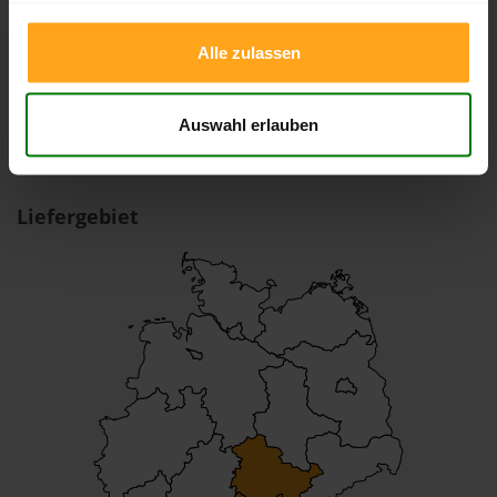
Alle zulassen
Holzpellets Sackware von Brennholz-
Gmeiner Gbr
Auswahl erlauben
Liefergebiet