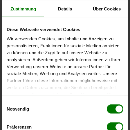
Zustimmung
Details
Über Cookies
Diese Webseite verwendet Cookies
Wir verwenden Cookies, um Inhalte und Anzeigen zu
personalisieren, Funktionen für soziale Medien anbieten
zu können und die Zugriffe auf unsere Website zu
analysieren. Außerdem geben wir Informationen zu Ihrer
Verwendung unserer Website an unsere Partner für
soziale Medien, Werbung und Analysen weiter. Unsere
Partner führen diese Informationen möglicherweise mit
weiteren Daten zusammen, die Sie ihnen bereitgestellt
haben oder die sie im Rahmen Ihrer Nutzung der Dienste
gesammelt haben.
Einwilligungsauswahl
Notwendig
Hier finden Sie unser
Impressum
und unsere
Pellets-Qualität
Datenschutzerklärung
.
Präferenzen