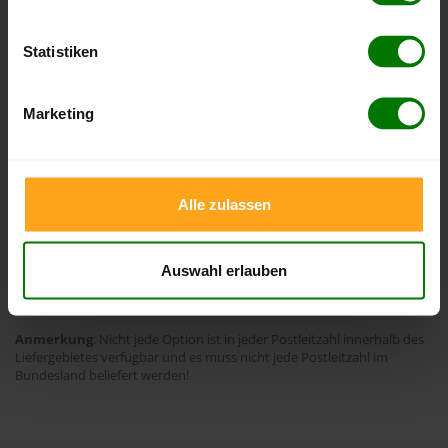
ENplus-A1
Statistiken
Zahlungsarten
Rechnung
Marketing
Durchschnittliche Lieferfrist
30 Werktage
Alle zulassen
Extra-Optionen
Auswahl erlauben
Schlauchlänge
LKW-Größe
Anmerkung
: Nicht jede Option ist in jeder Postleitzahl innerhalb des
Liefergebietes verfügbar und es muss nicht jede Postleitzahl im
Bundesland beliefert werden!