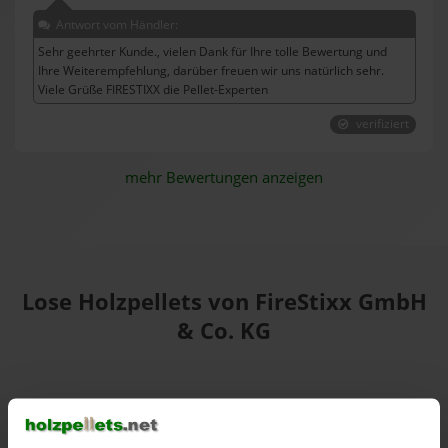
Antwort vom Händler:
Sehr geehrter Kunde., vielen Dank für Ihre tolle Bewertung und
Ihre Weiterempfehlung, darüber freuen wir uns natürlich sehr.
Viele Grüße FIRESTIXX die Pellet-Experten
verifiziert
mehr Bewertungen anzeigen
Lose Holzpellets von FireStixx GmbH
& Co. KG
Liefergebiet