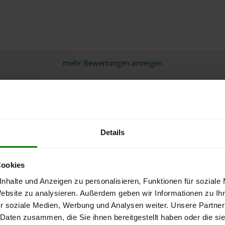
.
mehr Bewertungen anzeigen
Holzpellets von Woodox Holzp
Details
Cookies
Pellets-Qualität
nhalte und Anzeigen zu personalisieren, Funktionen für soziale
Website zu analysieren. Außerdem geben wir Informationen zu I
ENplus-A1
r soziale Medien, Werbung und Analysen weiter. Unsere Partner
 Daten zusammen, die Sie ihnen bereitgestellt haben oder die s