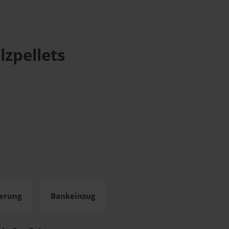
zpellets
ierung
Bankeinzug