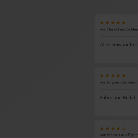
von Harald aus Schlie
Alles einwandfrei
von Jörg aus Zernien/
Fahre und Beifah
von Markus aus Eigel