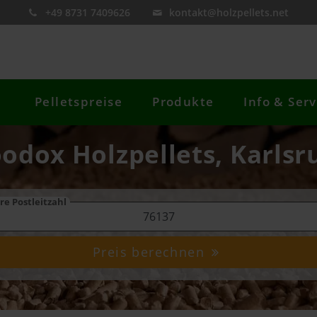
+49 8731 7409626
kontakt@holzpellets.net
Pelletspreise
Produkte
Info & Serv
odox Holzpellets, Karlsr
re Postleitzahl
Preis berechnen