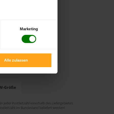
ierung
Marketing
ieferfrist
Alle zulassen
W-Größe
 in jeder Postleitzahl innerhalb des Liefergebietes
ostleitzahl im Bundesland beliefert werden!