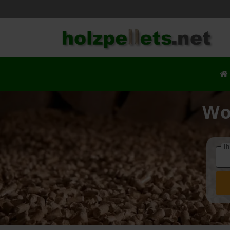
Wo
Ih