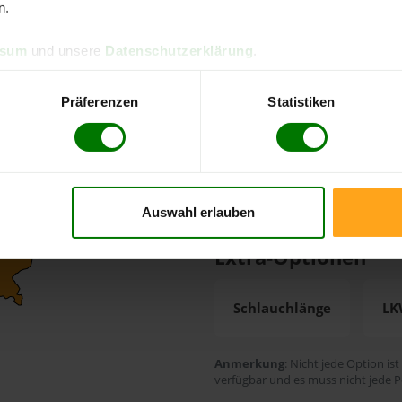
n.
Zahlungsarten
ssum
und unsere
Datenschutzerklärung
.
Rechnung
Finanz
Präferenzen
Statistiken
Durchschnittliche L
25 Werktage
Auswahl erlauben
Extra-Optionen
Schlauchlänge
LK
Anmerkung
: Nicht jede Option ist
verfügbar und es muss nicht jede P