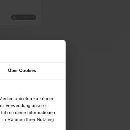
verifiziert
st e.K.
Über Cookies
 Medien anbieten zu können
hrer Verwendung unserer
 führen diese Informationen
ie im Rahmen Ihrer Nutzung