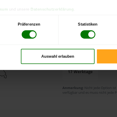
Zahlungsarten
ssum
und unsere
Datenschutzerklärung
.
Rechnung
Bankei
Präferenzen
Statistiken
Finanzierung
Durchschnittliche L
Auswahl erlauben
17 Werktage
Anmerkung
: Nicht jede Option ist
verfügbar und es muss nicht jede P