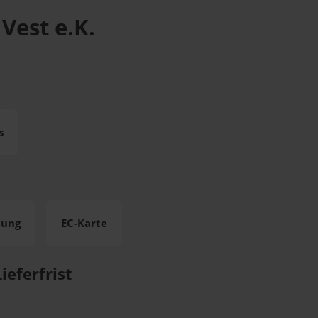
Vest e.K.
s
lung
EC-Karte
ieferfrist