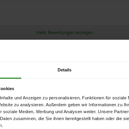
mehr Bewertungen anzeigen
olzpellets von Energieholz Ve
Details
Cookies
Pellets-Qualität
nhalte und Anzeigen zu personalisieren, Funktionen für soziale
Website zu analysieren. Außerdem geben wir Informationen zu I
r soziale Medien, Werbung und Analysen weiter. Unsere Partner
ENplus-A1
 Daten zusammen, die Sie ihnen bereitgestellt haben oder die s
n.