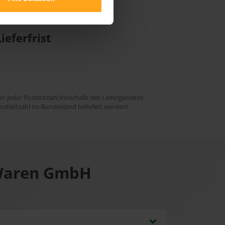
nzug
ieferfrist
 in jeder Postleitzahl innerhalb des Liefergebietes
ostleitzahl im Bundesland beliefert werden!
 Waren GmbH