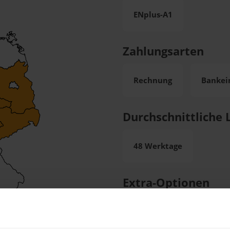
ENplus-A1
Zahlungsarten
Rechnung
Bankei
Durchschnittliche L
48 Werktage
Extra-Optionen
Schlauchlänge
LK