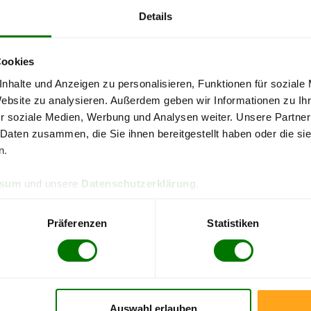
Details
Anmerkung
: Nicht jede Option ist
verfügbar und es muss nicht jede P
Cookies
nhalte und Anzeigen zu personalisieren, Funktionen für soziale
Website zu analysieren. Außerdem geben wir Informationen zu I
ts Sackware von Raiffeisen 
r soziale Medien, Werbung und Analysen weiter. Unsere Partner
 Daten zusammen, die Sie ihnen bereitgestellt haben oder die s
n.
Pellets-Qualität
ssum
und unsere
Datenschutzerklärung
.
Präferenzen
Statistiken
ENplus-A1
Zahlungsarten
Auswahl erlauben