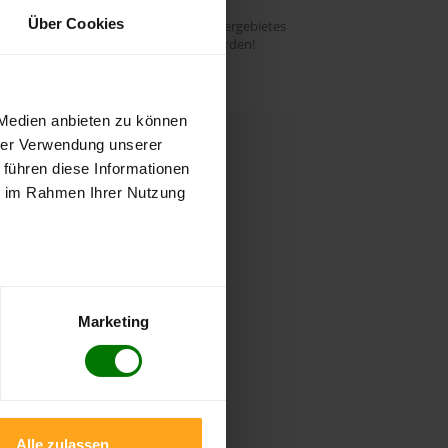
Über Cookies
 in jeder Postleitzahl innerhalb des Liefergebietes
ostleitzahl im Bundesland beliefert werden!
 Medien anbieten zu können
hrer Verwendung unserer
Waren GmbH
 führen diese Informationen
ie im Rahmen Ihrer Nutzung
Marketing
Alle zulassen