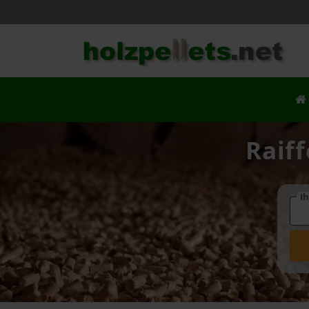
Raif
Ih