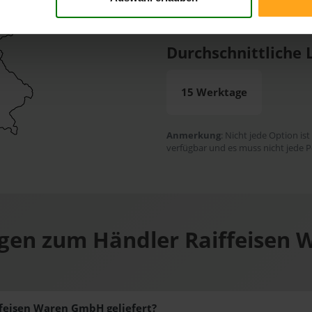
Rechnung
Bankei
Durchschnittliche L
15 Werktage
Anmerkung
: Nicht jede Option ist
verfügbar und es muss nicht jede P
agen zum Händler Raiffeisen
ffeisen Waren GmbH geliefert?