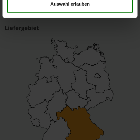
GmbH Energiehandel
Auswahl erlauben
Liefergebiet