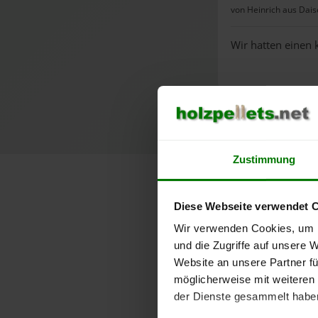
von Heinrich aus Dais
Wir hatten einen 
Zustimmung
Lose Holzpel
Diese Webseite verwendet 
Wir verwenden Cookies, um I
und die Zugriffe auf unsere 
Website an unsere Partner fü
möglicherweise mit weiteren
der Dienste gesammelt habe