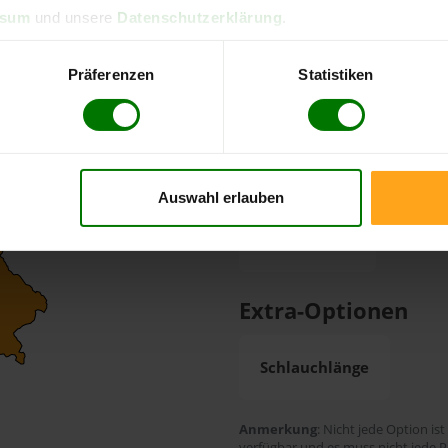
ssum
und unsere
Datenschutzerklärung
.
Zahlungsarten
Präferenzen
Statistiken
Barzahlung
EC-Ka
Durchschnittliche L
Auswahl erlauben
40 Werktage
Extra-Optionen
Schlauchlänge
Anmerkung
: Nicht jede Option ist
verfügbar und es muss nicht jede P