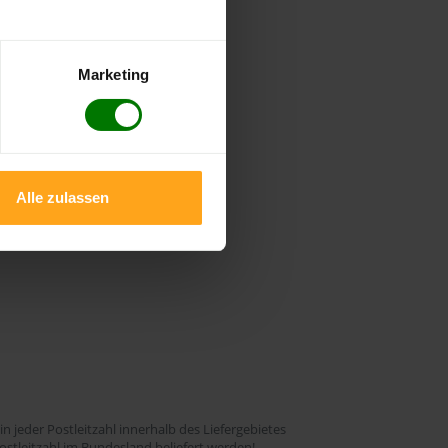
Marketing
rte
ieferfrist
Alle zulassen
 in jeder Postleitzahl innerhalb des Liefergebietes
ostleitzahl im Bundesland beliefert werden!