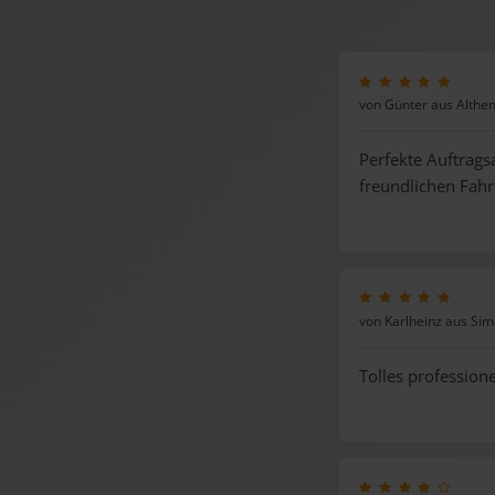
von Günter aus Althen
Perfekte Auftrags
freundlichen Fahr
von Karlheinz aus Si
Tolles profession