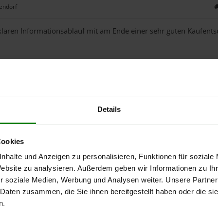
endorf
klaren Informationsablauf mit am Ende einer sehr guten Kaufents
mehr Bewertungen anzeigen
Details
lets von Fritz Wahr Energie 
Cookies
nhalte und Anzeigen zu personalisieren, Funktionen für soziale
Website zu analysieren. Außerdem geben wir Informationen zu I
Pellets-Qualität
r soziale Medien, Werbung und Analysen weiter. Unsere Partner
 Daten zusammen, die Sie ihnen bereitgestellt haben oder die s
n.
ENplus-A1