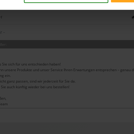
rf
r -
ler:
 Sie sich für uns entschieden haben!
enn unsere Produkte und unser Service Ihren Erwartungen entsprechen – genau d
ng ein.
cht ganz passen, sind wir jederzeit für Sie da.
Sie auch künftig wieder bei uns bestellen!
ßen,
 Team