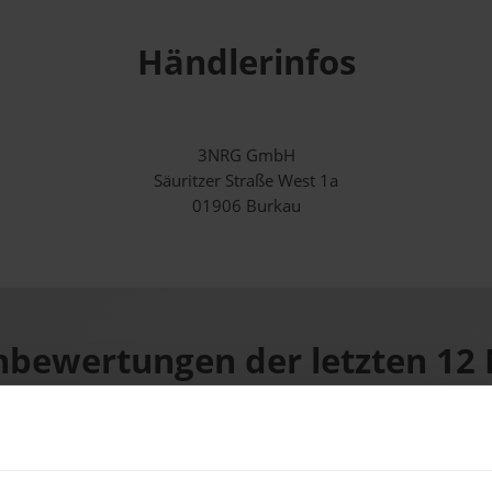
Händlerinfos
3NRG GmbH
Säuritzer Straße West 1a
01906 Burkau
bewertungen der letzten 12