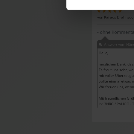
von Kai aus Drahnsdo
- ohne Kommenta
Antwort vom Händ
Hallo,
herzlichen Dank, dass
Es freut uns sehr, w
mit voller Überzeugu
Sollte einmal etwas ni
Wir freuen uns, wenn 
Mit freundlichen Grü
Ihr 3NRG / PALIGO -