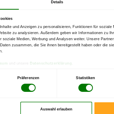
Details
Cookies
5,00
von 5
nhalte und Anzeigen zu personalisieren, Funktionen für soziale
basierend auf 1 Bewertung in den letzten 12 Monaten
Website zu analysieren. Außerdem geben wir Informationen zu I
(insgesamt 1 Bewertung)
r soziale Medien, Werbung und Analysen weiter. Unsere Partner
 Daten zusammen, die Sie ihnen bereitgestellt haben oder die s
n.
1 Bewertung
keine Bewertungen
ssum
und unsere
Datenschutzerklärung
.
keine Bewertungen
Präferenzen
Statistiken
keine Bewertungen
keine Bewertungen
Aktuelle Kundenbewertungen
Auswahl erlauben