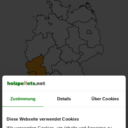
Zustimmung
Details
Über Cookies
Pellets-Qualität
Diese Webseite verwendet Cookies
Wir verwenden Cookies, um Inhalte und Anzeigen zu