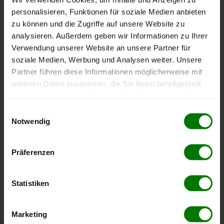
ENplus-A1
personalisieren, Funktionen für soziale Medien anbieten
zu können und die Zugriffe auf unsere Website zu
Zahlungsarten
analysieren. Außerdem geben wir Informationen zu Ihrer
Verwendung unserer Website an unsere Partner für
Bankeinzug
Barzahlung
EC-Karte
soziale Medien, Werbung und Analysen weiter. Unsere
Partner führen diese Informationen möglicherweise mit
Durchschnittliche Lieferfrist
weiteren Daten zusammen, die Sie ihnen bereitgestellt
haben oder die sie im Rahmen Ihrer Nutzung der Dienste
25 Werktage
gesammelt haben.
Einwilligungsauswahl
Notwendig
Extra-Optionen
Hier finden Sie unser
Impressum
und unsere
Datenschutzerklärung
.
LKW-Größe
Präferenzen
Anmerkung
: Nicht jede Option ist in jeder Postleitzahl innerhalb des
Liefergebietes verfügbar und es muss nicht jede Postleitzahl im
Statistiken
Bundesland beliefert werden!
Marketing