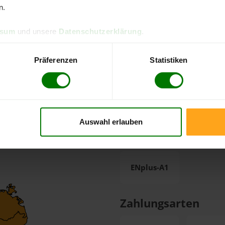
 hat alles super geklappt .
n.
ssum
und unsere
Datenschutzerklärung
.
Präferenzen
Statistiken
olzpellets von Leuendorff G
Auswahl erlauben
Pellets-Qualität
ENplus-A1
Zahlungsarten