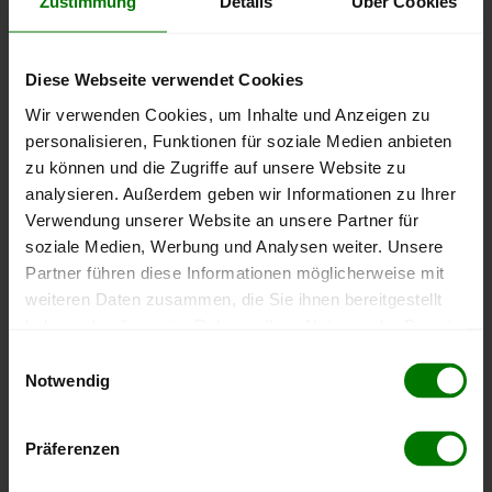
Zustimmung
Details
Über Cookies
Pellets-Qualität
ENplus-A1
Diese Webseite verwendet Cookies
Wir verwenden Cookies, um Inhalte und Anzeigen zu
Zahlungsarten
personalisieren, Funktionen für soziale Medien anbieten
zu können und die Zugriffe auf unsere Website zu
Bankeinzug
Barzahlung
EC-Karte
analysieren. Außerdem geben wir Informationen zu Ihrer
Verwendung unserer Website an unsere Partner für
Finanzierung
soziale Medien, Werbung und Analysen weiter. Unsere
Partner führen diese Informationen möglicherweise mit
Durchschnittliche Lieferfrist
weiteren Daten zusammen, die Sie ihnen bereitgestellt
haben oder die sie im Rahmen Ihrer Nutzung der Dienste
20 Werktage
gesammelt haben.
Einwilligungsauswahl
Notwendig
Extra-Optionen
Hier finden Sie unser
Impressum
und unsere
Datenschutzerklärung
.
Schlauchlänge
LKW-Größe
Expresslieferung
Präferenzen
Anmerkung
: Nicht jede Option ist in jeder Postleitzahl innerhalb des