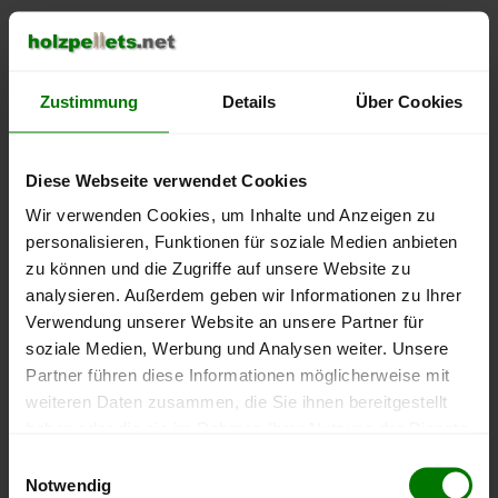
Pelprotec
Zustimmung
Details
Über Cookies
Diese Webseite verwendet Cookies
Pelprotec® ist ein
Veredelungsverfahren
, bei dem Pellets
vor dem Einblasen mit einem
dünnen Film aus
Wir verwenden Cookies, um Inhalte und Anzeigen zu
geruchsneutralen und natürlichen Pflanzenölen
personalisieren, Funktionen für soziale Medien anbieten
besprüht werden. Dadurch soll weniger Staub beim
zu können und die Zugriffe auf unsere Website zu
Einblasen anfallen, die Fließfähigkeit verbessert werden
analysieren. Außerdem geben wir Informationen zu Ihrer
sowie eine sauberere Verbrennung der Pellets erzielt
Verwendung unserer Website an unsere Partner für
werden.
soziale Medien, Werbung und Analysen weiter. Unsere
Partner führen diese Informationen möglicherweise mit
weiteren Daten zusammen, die Sie ihnen bereitgestellt
HD-Pellets
haben oder die sie im Rahmen Ihrer Nutzung der Dienste
gesammelt haben.
Einwilligungsauswahl
Notwendig