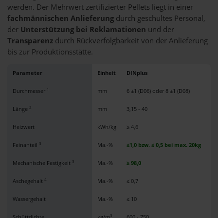
werden. Der Mehrwert zertifizierter Pellets liegt in einer
fachmännischen Anlieferung
durch geschultes Personal,
der
Unterstützung bei Reklamationen
und der
Transparenz
durch Rückverfolgbarkeit von der Anlieferung
bis zur Produktionsstätte.
Parameter
Einheit
DINplus
EN
1
Durchmesser
mm
6 ±1 (D06) oder 8 ±1 (D08)
6 
2
Länge
mm
3,15 - 40
3,1
Heizwert
kWh/kg
≥ 4,6
≥ 4
3
Feinanteil
Ma.-%
≤1,0 bzw. ≤ 0,5 bei max. 20kg
≤1
3
Mechanische Festigkeit
Ma.-%
≥ 98,0
≥ 
4
Aschegehalt
Ma.-%
≤ 0,7
≤ 0
Wassergehalt
Ma.-%
≤ 10
≤ 
3
Schüttdichte
kg/m
600 - 750
60