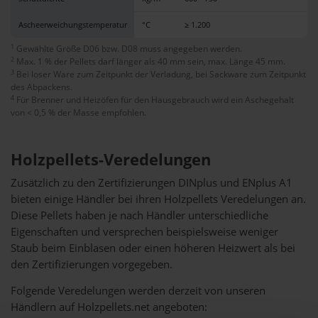
Ascheerweichungstemperatur
°C
≥ 1.200
≥ 
1
Gewählte Größe D06 bzw. D08 muss angegeben werden.
2
Max. 1 % der Pellets darf länger als 40 mm sein, max. Länge 45 mm.
3
Bei loser Ware zum Zeitpunkt der Verladung, bei Sackware zum Zeitpunkt
des Abpackens.
4
Für Brenner und Heizöfen für den Hausgebrauch wird ein Aschegehalt
von < 0,5 % der Masse empfohlen.
Holzpellets-Veredelungen
Zusätzlich zu den Zertifizierungen DINplus und ENplus A1
bieten einige Händler bei ihren Holzpellets Veredelungen an.
Diese Pellets haben je nach Händler unterschiedliche
Eigenschaften und versprechen beispielsweise weniger
Staub beim Einblasen oder einen höheren Heizwert als bei
den Zertifizierungen vorgegeben.
Folgende Veredelungen werden derzeit von unseren
Händlern auf Holzpellets.net angeboten: