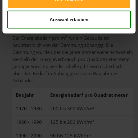
Häufige Fragen zum Pelletverbrauch
Abschließend beantworten wir häufige Fragen zum
Holzpellets Verbrauch:
Auswahl erlauben
Wie hoch ist der Energiebedarf pro Quadratmeter?
2
Der Energiebedarf pro m
für ein Gebäude ist
hauptsächlich von der Dämmung abhängig. Die
Dämmung wurde über die Jahre immer weiterentwickelt,
weshalb der Energieverbrauch pro Quadratmeter stetig
geringer wird. Folgende Tabelle gibt einen Überblick
über den Bedarf in Abhängigkeit vom Baujahr des
Gebäudes:
Baujahr
Energiebedarf pro Quadratmeter
1970 - 1980
200 bis 300 kWh/m²
1980 - 1990
125 bis 200 kWh/m²
1990 - 2000
90 bis 125 kWh/m²