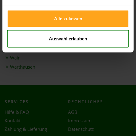
Schwendi
Steinhausen an der Rottum
Alle zulassen
Tannheim
Ummendorf
Auswahl erlauben
Unlingen
Uttenweiler
Wain
Warthausen
SERVICES
RECHTLICHES
Hilfe & FAQ
AGB
Kontakt
Impressum
Zahlung & Lieferung
Datenschutz