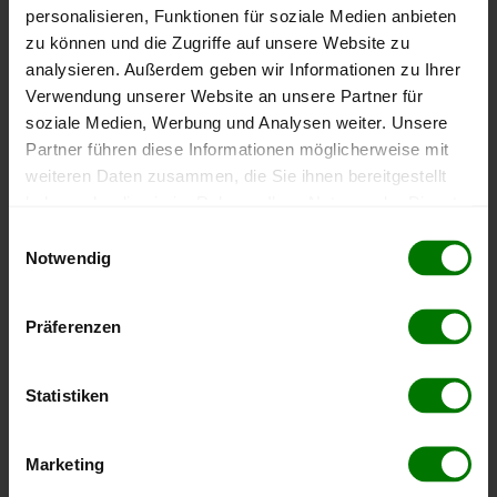
Erolzheim
personalisieren, Funktionen für soziale Medien anbieten
Ertingen
zu können und die Zugriffe auf unsere Website zu
analysieren. Außerdem geben wir Informationen zu Ihrer
Gutenzell-Hürbel
Verwendung unserer Website an unsere Partner für
Hochdorf
soziale Medien, Werbung und Analysen weiter. Unsere
Ingoldingen
Partner führen diese Informationen möglicherweise mit
Kirchberg an der Iller
weiteren Daten zusammen, die Sie ihnen bereitgestellt
haben oder die sie im Rahmen Ihrer Nutzung der Dienste
Kirchdorf an der Iller
gesammelt haben.
Einwilligungsauswahl
Langenenslingen
Notwendig
Laupheim
Hier finden Sie unser
Impressum
und unsere
Maselheim
Datenschutzerklärung
.
Präferenzen
Mietingen
Mittelbiberach
Statistiken
Moosburg
Rot an der Rot
Marketing
Schemmerhofen