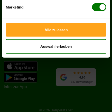
SERVICES
RECHTLICHES
Marketing
Hilfe & FAQ
AGB
Kontakt
Impressum
Zahlung & Lieferung
Datenschutz
Alle zulassen
Partnerprogramm
Cookie-Einstellungen
Händler werden
Vertrag widerrufen
Heizöl in Deutschland
Auswahl erlauben
PELLETS APP
BEWERTUNGEN
4,90
317 Bewertungen
Infos zur App
© 2026 Holzpellets.net