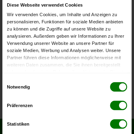
Bundesland
Thüringen
Landkreis Eichsfeld
Diese Webseite verwendet Cookies
Wir verwenden Cookies, um Inhalte und Anzeigen zu
Um ein
ausführliches Preisangebot
und
nähere Pellets-
personalisieren, Funktionen für soziale Medien anbieten
Informationen
zu erhalten, wählen Sie bitte
Ihren Ort
aus
zu können und die Zugriffe auf unsere Website zu
dem Landkreis
Eichsfeld
aus.
analysieren. Außerdem geben wir Informationen zu Ihrer
Verwendung unserer Website an unsere Partner für
Bernterode
soziale Medien, Werbung und Analysen weiter. Unsere
Fretterode
Partner führen diese Informationen möglicherweise mit
Großbartloff
weiteren Daten zusammen, die Sie ihnen bereitgestellt
haben oder die sie im Rahmen Ihrer Nutzung der Dienste
Leinefelde-Worbis
gesammelt haben.
Einwilligungsauswahl
Neustadt
Notwendig
Pfaffschwende
Hier finden Sie unser
Impressum
und unsere
Silberhausen
Datenschutzerklärung
.
Präferenzen
Statistiken