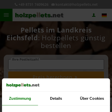
+49 8731 7409626
kontakt@holzpellets.net
Pellets im Landkreis
Eichsfeld
: Holzpellets günstig
bestellen
Ihre Postleitzahl
Preis berechnen
Zustimmung
Details
Über Cookies
4,93 von 5
5.090 Bewertungen