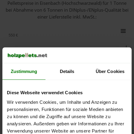
Pelletspreise in Eisenbach (Hochschwarzwald) für 1 Tonne
bei Abnahme
von 6 Tonnen
in DINplus-/ENplus-Qualität bei
einer Lieferstelle inkl. MwSt.:
550 €
500 €
450 €
Zustimmung
Details
Über Cookies
400 €
350 €
Diese Webseite verwendet Cookies
Wir verwenden Cookies, um Inhalte und Anzeigen zu
300 €
personalisieren, Funktionen für soziale Medien anbieten
zu können und die Zugriffe auf unsere Website zu
250 €
September
Januar
Mai
analysieren. Außerdem geben wir Informationen zu Ihrer
2025
2026
2026
Verwendung unserer Website an unsere Partner für