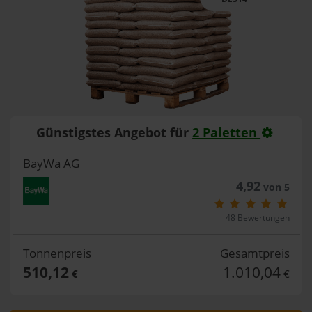
Günstigstes Angebot für
2 Paletten
BayWa AG
4,92
von 5
48 Bewertungen
Tonnenpreis
Gesamtpreis
510,12
1.010,04
€
€