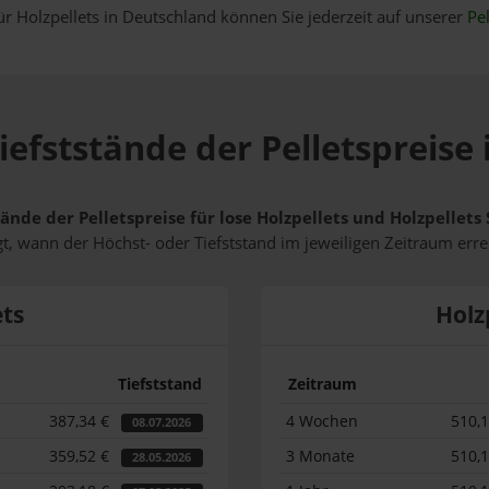
ür Holzpellets in Deutschland können Sie jederzeit auf unserer
Pel
iefststände der Pelletspreise
tände der Pelletspreise für lose Holzpellets und Holzpellet
t, wann der Höchst- oder Tiefststand im jeweiligen Zeitraum erre
ets
Holz
Tiefststand
Zeitraum
387,34 €
4 Wochen
510,
08.07.2026
359,52 €
3 Monate
510,
28.05.2026