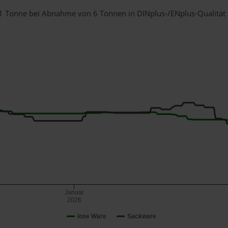
r 1 Tonne bei Abnahme
von 6 Tonnen
in DINplus-/ENplus-Qualität b
Januar
2026
lose Ware
Sackware