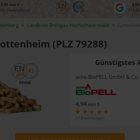
4,93 von 5
4,90
090 Bewertungen
316 B
ttemberg
Landkreis
Breisgau-Hochschwarzwald
Gottenhe
Gottenheim (PLZ 79288)
Günstigstes 
ante-BioPELL GmbH & Co.
DE008
4,94
von 5
17 Bewertungen