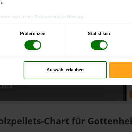
n.
ssum
und unsere
Datenschutzerklärung
.
d direkt online bestellen
m aktuellen Stand
Präferenzen
Statistiken
erfolgen
Auswahl erlauben
fahren
olzpellets-Chart für Gottenhe