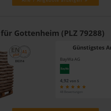
Alle 7 Angebote anzeigen
 für Gottenheim (PLZ 79288)
Günstigstes A
BayWa AG
DE314
4,92
von 5
48 Bewertungen