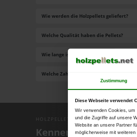
Wie werden die Holzpellets geliefert?
Welche Qualität haben die Pellets?
Wie lange ist die Lieferzeit der Pellets?
Welche Zahlungsarten gibt es?
Zustimmung
Diese Webseite verwendet 
Wir verwenden Cookies, um I
und die Zugriffe auf unsere 
HOLZPELLETS.NET APP
Website an unsere Partner fü
Kennen Sie schon uns
möglicherweise mit weiteren