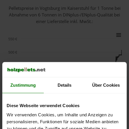
Pelletspreise in Vogtsburg im Kaiserstuhl für 1 Tonne bei
Abnahme
von 6 Tonnen
in DINplus-/ENplus-Qualität bei
einer Lieferstelle inkl. MwSt.:
550 €
500 €
450 €
400 €
Zustimmung
Details
Über Cookies
350 €
Diese Webseite verwendet Cookies
300 €
Wir verwenden Cookies, um Inhalte und Anzeigen zu
250 €
personalisieren, Funktionen für soziale Medien anbieten
September
Januar
Mai
2025
2026
2026
zu können und die Zugriffe auf unsere Website zu