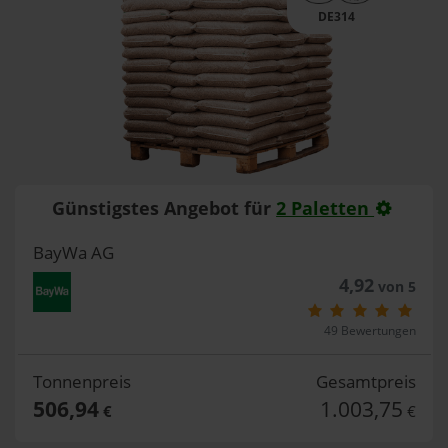
DE314
Günstigstes Angebot für
2 Paletten
BayWa AG
4,92
von 5
49 Bewertungen
Tonnenpreis
Gesamtpreis
506,94
1.003,75
€
€