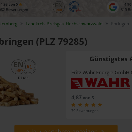
4,93 von 5
4,90
082 Bewertungen
315 B
ttemberg
Landkreis
Breisgau-Hochschwarzwald
Ebringen
Ebringen (PLZ 79285)
Günstigstes 
Fritz Wahr Energie GmbH 
DE411
4,87
von 5
70 Bewertungen
Alle 7 Angebote anzeigen