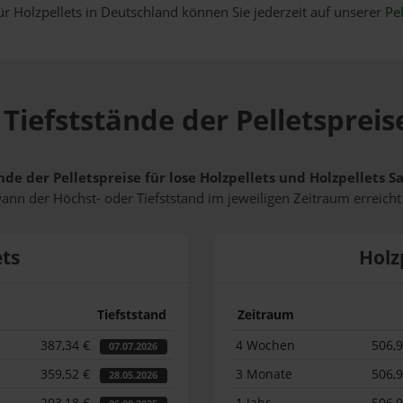
ür Holzpellets in Deutschland können Sie jederzeit auf unserer
Pel
Tiefststände der Pelletspreis
nde der Pelletspreise für lose Holzpellets und Holzpellets 
wann der Höchst- oder Tiefststand im jeweiligen Zeitraum erreich
ets
Holz
Tiefststand
Zeitraum
387,34 €
4 Wochen
506,
07.07.2026
359,52 €
3 Monate
506,
28.05.2026
293,18 €
1 Jahr
506,