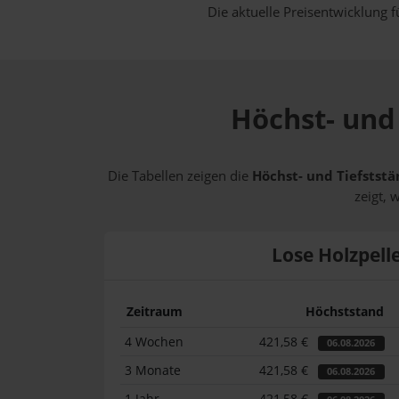
Die aktuelle Preisentwicklung f
Höchst- und 
Die Tabellen zeigen die
Höchst- und Tiefststä
zeigt, 
Lose Holzpell
Zeitraum
Höchststand
4 Wochen
421,58 €
06.08.2026
3 Monate
421,58 €
06.08.2026
1 Jahr
421,58 €