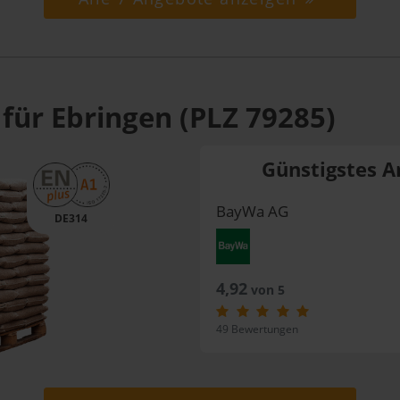
für Ebringen (PLZ 79285)
Günstigstes A
BayWa AG
DE314
4,92
von 5
49 Bewertungen