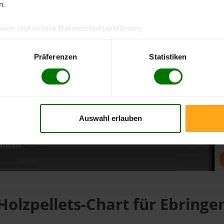
n.
ssum
und unsere
Datenschutzerklärung
.
d direkt online bestellen
m aktuellen Stand
Präferenzen
Statistiken
erfolgen
Auswahl erlauben
fahren
Holzpellets-Chart für Ebringe