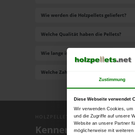
Wie werden die Holzpellets geliefert?
Welche Qualität haben die Pellets?
Wie lange ist die Lieferzeit der Pellets?
Welche Zahlungsarten gibt es?
Zustimmung
Diese Webseite verwendet 
Wir verwenden Cookies, um I
und die Zugriffe auf unsere 
HOLZPELLETS.NET APP
Website an unsere Partner fü
Kennen Sie schon uns
möglicherweise mit weiteren