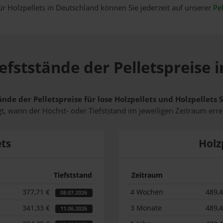
ür Holzpellets in Deutschland können Sie jederzeit auf unserer
Pel
efststände der Pelletspreise
ände der Pelletspreise für lose Holzpellets und Holzpellet
t, wann der Höchst- oder Tiefststand im jeweiligen Zeitraum erre
ets
Holz
Tiefststand
Zeitraum
377,71 €
4 Wochen
489,
08.07.2026
341,33 €
3 Monate
489,
11.06.2026