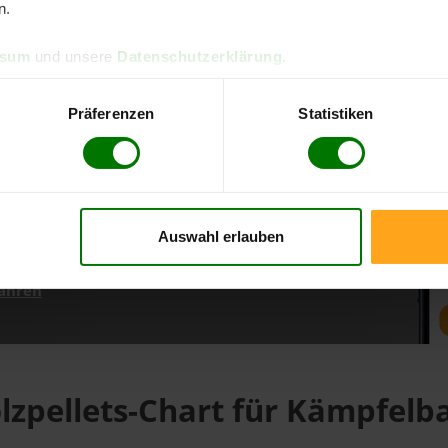
n.
ssum
und unsere
Datenschutzerklärung
.
d direkt online bestellen
m aktuellen Stand
Präferenzen
Statistiken
erfolgen
Auswahl erlauben
fahren
lzpellets-Chart für Kämpfelb