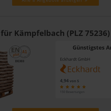
Alle 8 Angebote anzeigen
 für Kämpfelbach (PLZ 75236)
Günstigstes A
Eckhardt GmbH
DE303
4,94
von 5
150 Bewertungen