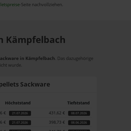
letspreise
-Seite nachvollziehen.
 in Kämpfelbach
s Sackware in Kämpfelbach
. Das dazugehörige
icht wurde.
pellets Sackware
Höchststand
Tiefststand
46 €
431,62 €
21.07.2026
08.07.2026
46 €
398,73 €
21.07.2026
08.06.2026