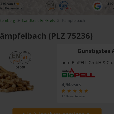
4,93 von 5
4,90
090 Bewertungen
317 B
ttemberg
Landkreis
Enzkreis
Kämpfelbach
 Kämpfelbach (PLZ 75236)
Günstigstes 
ante-BioPELL GmbH & Co.
DE008
4,94
von 5
17 Bewertungen