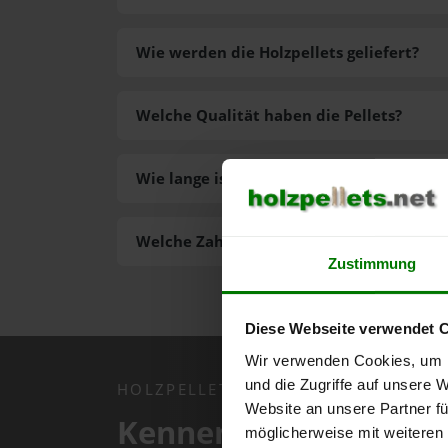
Wie werden die Holzpellets geliefert?
Welche Qualität haben die Pellets?
Wie lange ist die Lieferzeit der Pellets?
Welche Zahlungsarten gibt es?
Zustimmung
Diese Webseite verwendet 
Wir verwenden Cookies, um I
und die Zugriffe auf unsere 
HOLZPELLETS.NET APP
Website an unsere Partner fü
Kennen Sie schon uns
möglicherweise mit weiteren