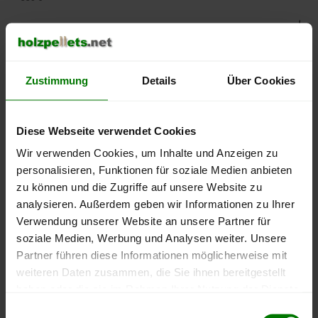
500 €
450 €
Zustimmung
Details
Über Cookies
400 €
350 €
Diese Webseite verwendet Cookies
Wir verwenden Cookies, um Inhalte und Anzeigen zu
300 €
personalisieren, Funktionen für soziale Medien anbieten
zu können und die Zugriffe auf unsere Website zu
250 €
analysieren. Außerdem geben wir Informationen zu Ihrer
September
Januar
Mai
2025
2026
2026
Verwendung unserer Website an unsere Partner für
soziale Medien, Werbung und Analysen weiter. Unsere
lose Ware
Sackware
Partner führen diese Informationen möglicherweise mit
Die aktuelle Preisentwicklung für Holzpellets in Deutschland
weiteren Daten zusammen, die Sie ihnen bereitgestellt
können Sie jederzeit auf unserer
Pelletspreise
-Seite
haben oder die sie im Rahmen Ihrer Nutzung der Dienste
nachvollziehen.
gesammelt haben.
Einwilligungsauswahl