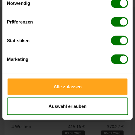
Notwendig
Hier finden Sie unser
Impressum
und unsere
Datenschutzerklärung
.
Präferenzen
Höchst- und Tiefststände der
Pelletspreise in Aichtal
Statistiken
Die Tabellen zeigen die
Höchst- und Tiefststände der
Pelletspreise für lose Holzpellets und Holzpellets
Marketing
Sackware in Aichtal
. Das dazugehörige Datum zeigt, wann
der Höchst- oder Tiefststand im jeweiligen Zeitraum erreicht
wurde.
Alle zulassen
Lose Holzpellets
Auswahl erlauben
Zeitraum
Höchststand
Tiefststand
4 Wochen
415,16 €
370,22 €
03.08.2026
06.07.2026