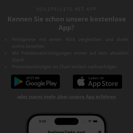
HOLZPELLETS.NET APP
Kennen Sie schon unsere kostenlose
App?
Pelletpreise mit einem Klick vergleichen und direkt
online bestellen
Mit Preisbenachrichtigungen immer auf dem aktuellen
Stand
Preisentwicklungen im Chart einfach nachverfolgen
oder zuerst mehr über unsere App erfahren