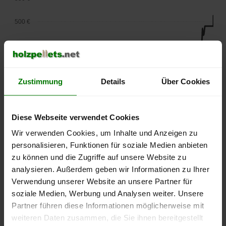
500 €
450 €
400 €
Zustimmung
Details
Über Cookies
350 €
300 €
Diese Webseite verwendet Cookies
Wir verwenden Cookies, um Inhalte und Anzeigen zu
250 €
personalisieren, Funktionen für soziale Medien anbieten
September
Januar
Mai
2025
2026
2026
zu können und die Zugriffe auf unsere Website zu
analysieren. Außerdem geben wir Informationen zu Ihrer
lose Ware
Sackware
Verwendung unserer Website an unsere Partner für
Die aktuelle Preisentwicklung für Holzpellets in Deutschland
soziale Medien, Werbung und Analysen weiter. Unsere
können Sie jederzeit auf unserer
Pelletspreise
-Seite
Partner führen diese Informationen möglicherweise mit
nachvollziehen.
weiteren Daten zusammen, die Sie ihnen bereitgestellt