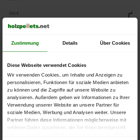
500 €
450 €
400 €
Zustimmung
Details
Über Cookies
350 €
Diese Webseite verwendet Cookies
300 €
Wir verwenden Cookies, um Inhalte und Anzeigen zu
personalisieren, Funktionen für soziale Medien anbieten
250 €
zu können und die Zugriffe auf unsere Website zu
September
Januar
Mai
2025
2026
2026
analysieren. Außerdem geben wir Informationen zu Ihrer
Verwendung unserer Website an unsere Partner für
lose Ware
Sackware
soziale Medien, Werbung und Analysen weiter. Unsere
Die aktuelle Preisentwicklung für Holzpellets in Deutschland
Partner führen diese Informationen möglicherweise mit
können Sie jederzeit auf unserer
Pelletspreise
-Seite
weiteren Daten zusammen, die Sie ihnen bereitgestellt
nachvollziehen.
haben oder die sie im Rahmen Ihrer Nutzung der Dienste