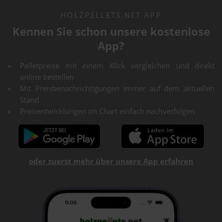
HOLZPELLETS.NET APP
Kennen Sie schon unsere kostenlose
App?
Pelletpreise mit einem Klick vergleichen und direkt
online bestellen
Mit Preisbenachrichtigungen immer auf dem aktuellen
Stand
Preisentwicklungen im Chart einfach nachverfolgen
oder zuerst mehr über unsere App erfahren