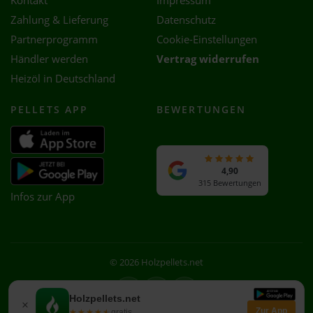
Kontakt
Impressum
Zahlung & Lieferung
Datenschutz
Partnerprogramm
Cookie-Einstellungen
Händler werden
Vertrag widerrufen
Heizöl in Deutschland
PELLETS APP
BEWERTUNGEN
4,90
315 Bewertungen
Infos zur App
© 2026 Holzpellets.net
Facebook
Instagram
WhatsApp
Holzpellets.net
×
Zur App
★★★★★
★★★★★
gratis