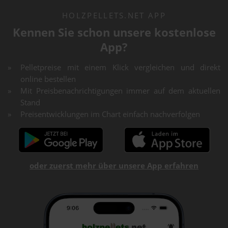
HOLZPELLETS.NET APP
Kennen Sie schon unsere kostenlose
App?
Pelletpreise mit einem Klick vergleichen und direkt
online bestellen
Mit Preisbenachrichtigungen immer auf dem aktuellen
Stand
Preisentwicklungen im Chart einfach nachverfolgen
oder zuerst mehr über unsere App erfahren