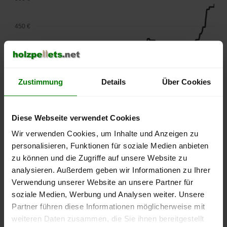
450 €
400 €
Zustimmung
Details
Über Cookies
350 €
300 €
Diese Webseite verwendet Cookies
Wir verwenden Cookies, um Inhalte und Anzeigen zu
250 €
personalisieren, Funktionen für soziale Medien anbieten
September
Januar
Mai
2025
2026
2026
zu können und die Zugriffe auf unsere Website zu
analysieren. Außerdem geben wir Informationen zu Ihrer
lose Ware
Sackware
Verwendung unserer Website an unsere Partner für
Die aktuelle Preisentwicklung für Holzpellets in Deutschland
soziale Medien, Werbung und Analysen weiter. Unsere
können Sie jederzeit auf unserer
Pelletspreise
-Seite
Partner führen diese Informationen möglicherweise mit
nachvollziehen.
weiteren Daten zusammen, die Sie ihnen bereitgestellt