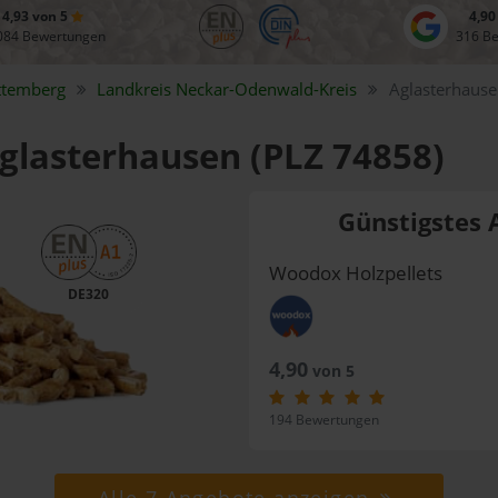
4,93 von 5
4,90
084 Bewertungen
316 B
ttemberg
Landkreis
Neckar-Odenwald-Kreis
Aglasterhaus
Aglasterhausen (PLZ 74858)
Günstigstes 
Woodox Holzpellets
DE320
4,90
von 5
194 Bewertungen