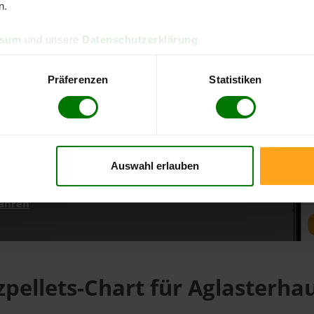
n.
ssum
und unsere
Datenschutzerklärung
.
d direkt online bestellen
m aktuellen Stand
Präferenzen
Statistiken
erfolgen
Auswahl erlauben
fahren
zpellets-Chart für Aglasterha