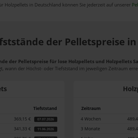
ür Holzpellets in Deutschland können Sie jederzeit auf unserer
Pel
fststände der Pelletspreise i
nde der Pelletspreise für lose Holzpellets und Holzpellets 
t, wann der Höchst- oder Tiefststand im jeweiligen Zeitraum erre
ets
Holz
Tiefststand
Zeitraum
369,15 €
4 Wochen
489,
07.07.2026
341,33 €
3 Monate
489,
11.06.2026