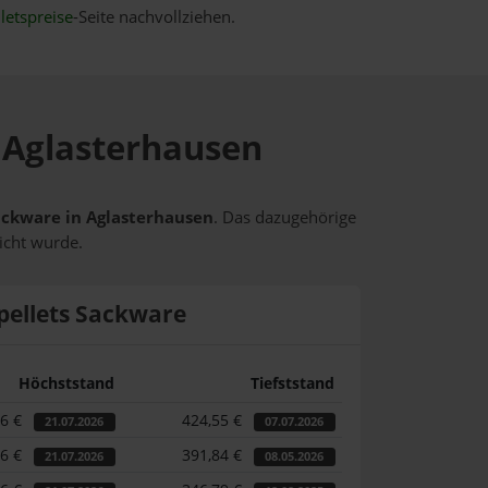
letspreise
-Seite nachvollziehen.
n Aglasterhausen
Sackware in Aglasterhausen
. Das dazugehörige
icht wurde.
pellets Sackware
Höchststand
Tiefststand
46 €
424,55 €
21.07.2026
07.07.2026
46 €
391,84 €
21.07.2026
08.05.2026