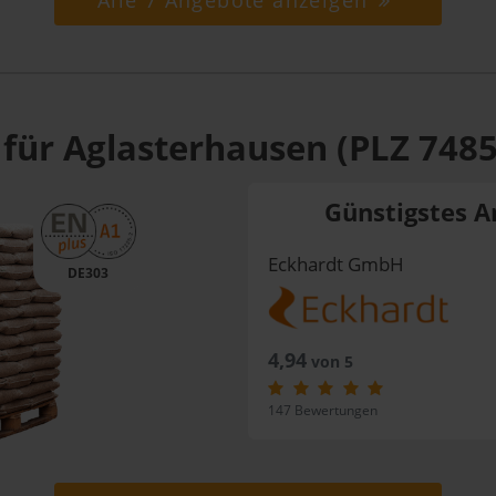
Alle 7 Angebote anzeigen
 für Aglasterhausen (PLZ 7485
Günstigstes A
Eckhardt GmbH
DE303
4,94
von 5
147 Bewertungen