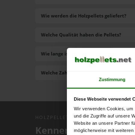
Wie werden die Holzpellets geliefert?
Welche Qualität haben die Pellets?
Wie lange ist die Lieferzeit der Pellets?
Welche Zahlungsarten gibt es?
Zustimmung
Diese Webseite verwendet 
Wir verwenden Cookies, um I
und die Zugriffe auf unsere 
HOLZPELLETS.NET APP
Website an unsere Partner fü
Kennen Sie schon uns
möglicherweise mit weiteren