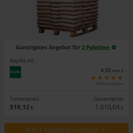
Günstigstes Angebot für
2 Paletten
BayWa AG
4,92
von 5
48 Bewertungen
Tonnenpreis
Gesamtpreis
510,12
1.010,04
€
€
Alle 7 Angebote anzeigen