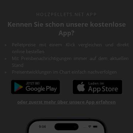
HOLZPELLETS.NET APP
Kennen Sie schon unsere kostenlose
App?
Pelletpreise mit einem Klick vergleichen und direkt
online bestellen
Mit Preisbenachrichtigungen immer auf dem aktuellen
Stand
Preisentwicklungen im Chart einfach nachverfolgen
oder zuerst mehr über unsere App erfahren