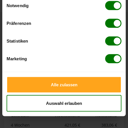
Notwendig
Hier finden Sie unser
Impressum
und unsere
Datenschutzerklärung
.
Präferenzen
Höchst- und Tiefststände der
Pelletspreise in Mühlenbach
Statistiken
Die Tabellen zeigen die
Höchst- und Tiefststände der
Pelletspreise für lose Holzpellets und Holzpellets
Marketing
Sackware in Mühlenbach
. Das dazugehörige Datum zeigt,
wann der Höchst- oder Tiefststand im jeweiligen Zeitraum
erreicht wurde.
Alle zulassen
Lose Holzpellets
Auswahl erlauben
Zeitraum
Höchststand
Tiefststand
4 Wochen
421,05 €
383,06 €