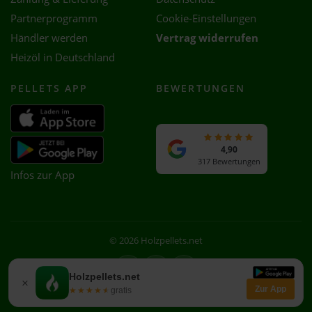
Partnerprogramm
Cookie-Einstellungen
Händler werden
Vertrag widerrufen
Heizöl in Deutschland
PELLETS APP
BEWERTUNGEN
4,90
317 Bewertungen
Infos zur App
© 2026 Holzpellets.net
Facebook
Instagram
WhatsApp
Holzpellets.net
×
Zur App
★★★★★
★★★★★
gratis