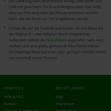
Die Lieferung nach Mühlenbach erfolgt über einen Silo-
LKW mit geeichtem On-Board-Wiegesystem. Das heißt,
dass am Fahrzeug stets die Menge bestimmt werden
kann, die bei Ihnen vor Ort eingeblasen wurde.
Achten Sie auf die Qualität und kaufen Sie nur Ware die
der ENplus-A1 oder DINplus-Norm entsprechen.
Außerdem sollten die
Holz-Pellets
angenehm nach Holz
riechen und eine glatte, glänzende Oberfläche haben.
Hochwertige Ware hat einen sehr geringen Feinteil-Anteil
von maximal einem Prozent.
SERVICES
RECHTLICHES
Hilfe & FAQ
AGB
Kontakt
Impressum
Zahlung & Lieferung
Datenschutz