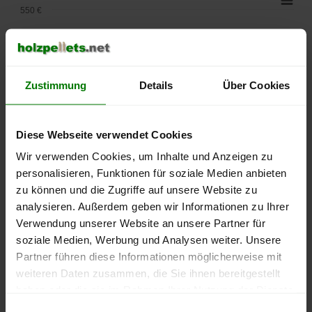
550 €
500 €
450 €
Zustimmung
Details
Über Cookies
400 €
Diese Webseite verwendet Cookies
350 €
Wir verwenden Cookies, um Inhalte und Anzeigen zu
300 €
personalisieren, Funktionen für soziale Medien anbieten
zu können und die Zugriffe auf unsere Website zu
250 €
analysieren. Außerdem geben wir Informationen zu Ihrer
September
Januar
Mai
Verwendung unserer Website an unsere Partner für
2025
2026
2026
soziale Medien, Werbung und Analysen weiter. Unsere
lose Ware
Sackware
Partner führen diese Informationen möglicherweise mit
Die aktuelle Preisentwicklung für Holzpellets in Deutschland
weiteren Daten zusammen, die Sie ihnen bereitgestellt
können Sie jederzeit auf unserer
Pelletspreise
-Seite
haben oder die sie im Rahmen Ihrer Nutzung der Dienste
nachvollziehen.
gesammelt haben.
Einwilligungsauswahl