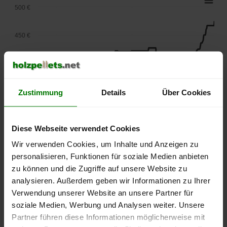
500 €
450 €
400 €
350 €
Zustimmung
Details
Über Cookies
300 €
Diese Webseite verwendet Cookies
Wir verwenden Cookies, um Inhalte und Anzeigen zu
250 €
September
Januar
Mai
personalisieren, Funktionen für soziale Medien anbieten
2025
2026
2026
zu können und die Zugriffe auf unsere Website zu
lose Ware
Sackware
analysieren. Außerdem geben wir Informationen zu Ihrer
Verwendung unserer Website an unsere Partner für
Die aktuelle Preisentwicklung für Holzpellets in Deutschland
soziale Medien, Werbung und Analysen weiter. Unsere
können Sie jederzeit auf unserer
Pelletspreise
-Seite
Partner führen diese Informationen möglicherweise mit
nachvollziehen.