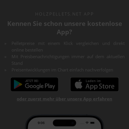
HOLZPELLETS.NET APP
Kennen Sie schon unsere kostenlose
App?
Pelletpreise mit einem Klick vergleichen und direkt
online bestellen
Mit Preisbenachrichtigungen immer auf dem aktuellen
Stand
Preisentwicklungen im Chart einfach nachverfolgen
oder zuerst mehr über unsere App erfahren