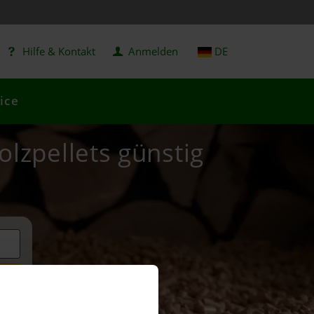
Hilfe & Kontakt
Anmelden
DE
ice
olzpellets günstig