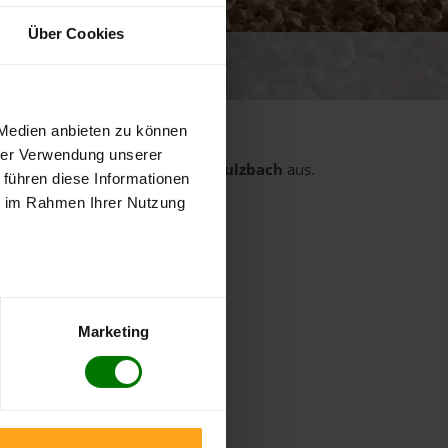
Über Cookies
 von 5
ewertungen
 Medien anbieten zu können
hrer Verwendung unserer
rt
aus dem Landkreis
Amberg-Sulzbach
aus.
 führen diese Informationen
ie im Rahmen Ihrer Nutzung
Birgland
Ensdorf
Freudenberg
Hirschau
Marketing
Illschwang
Kümmersbruck
Rieden
Sulzbach-Rosenberg