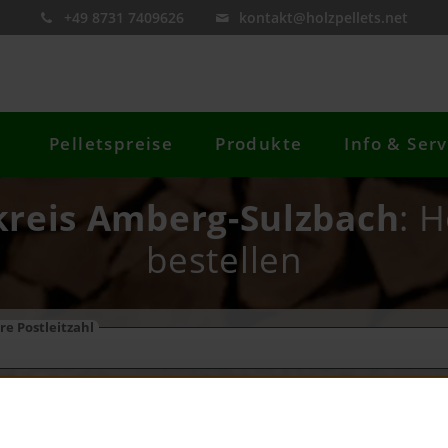
+49 8731 7409626
kontakt@holzpellets.net
Pelletspreise
Produkte
Info & Serv
kreis Amberg-Sulzbach
: H
bestellen
re Postleitzahl
Preis berechnen