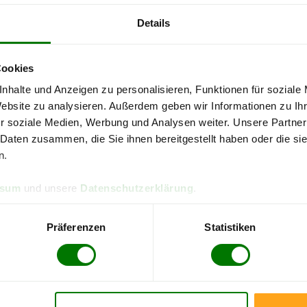
Details
4,93 von 5
4,90
084 Bewertungen
316 B
Cookies
Landkreis Amberg-Sulzbach
nhalte und Anzeigen zu personalisieren, Funktionen für soziale
Website zu analysieren. Außerdem geben wir Informationen zu I
re Pellets-Informationen
zu erhalten, wählen Sie bitte
Ihren O
r soziale Medien, Werbung und Analysen weiter. Unsere Partner
 Daten zusammen, die Sie ihnen bereitgestellt haben oder die s
Auerbach in der Oberpfalz
n.
Edelsfeld
ssum
und unsere
Datenschutzerklärung
.
Freihung
Hahnbach
Präferenzen
Statistiken
Hohenburg
Königstein
Poppenricht
Schnaittenbach