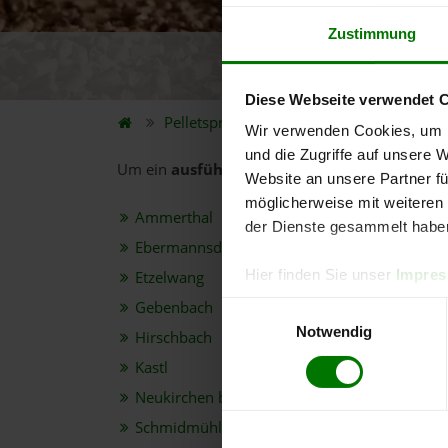
Zustimmung
5.
Diese Webseite verwendet 
Pelletspreise
Bundesland
Bayern
Wir verwenden Cookies, um I
und die Zugriffe auf unsere 
Um ein
ausführliches Preisangebot
und
nähe
Website an unsere Partner fü
möglicherweise mit weiteren
Ammerthal
der Dienste gesammelt habe
Ebermannsdorf
Hier finden Sie unser
Impre
Etzelwang
Gebenbach
Einwilligungsauswahl
Notwendig
Hirschbach
Kastl
Neukirchen bei Sulzbach-Rosenberg
Schmidmühlen