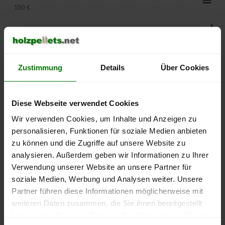
550 €
500 €
450 €
Zustimmung
Details
Über Cookies
400 €
350 €
Diese Webseite verwendet Cookies
Wir verwenden Cookies, um Inhalte und Anzeigen zu
300 €
personalisieren, Funktionen für soziale Medien anbieten
zu können und die Zugriffe auf unsere Website zu
250 €
September
Januar
Mai
analysieren. Außerdem geben wir Informationen zu Ihrer
2025
2026
2026
Verwendung unserer Website an unsere Partner für
lose Ware
Sackware
soziale Medien, Werbung und Analysen weiter. Unsere
Partner führen diese Informationen möglicherweise mit
Die aktuelle Preisentwicklung für Holzpellets in Deutschland
weiteren Daten zusammen, die Sie ihnen bereitgestellt
können Sie jederzeit auf unserer
Pelletspreise
-Seite
haben oder die sie im Rahmen Ihrer Nutzung der Dienste
nachvollziehen.