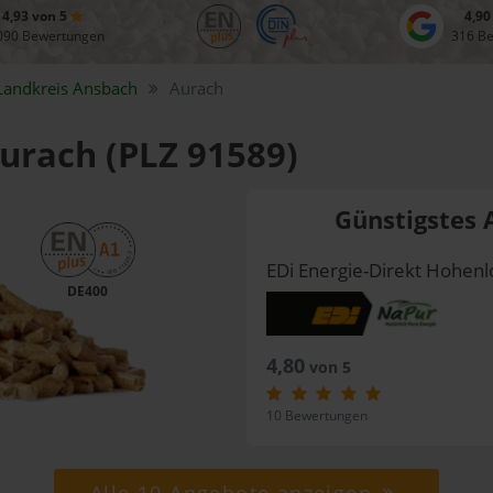
4,93 von 5
4,90
090 Bewertungen
316 B
Landkreis
Ansbach
Aurach
Aurach (PLZ 91589)
Günstigstes 
EDi Energie-Direkt Hohe
DE400
4,80
von 5
10 Bewertungen