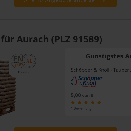
Alle 10 Angebote anzeigen
 für Aurach (PLZ 91589)
Günstigstes A
Schöpper & Knoll - Taube
DE385
5,00
von 5
1 Bewertung