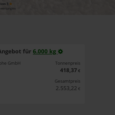
 von 5
ewertungen
Angebot für
6.000 kg
nlohe GmbH
Tonnenpreis
418,37
€
Gesamtpreis
2.553,22
€