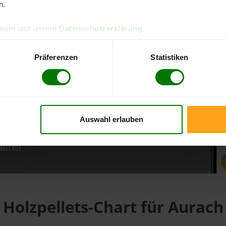
n.
ssum
und unsere
Datenschutzerklärung
.
d direkt online bestellen
m aktuellen Stand
Präferenzen
Statistiken
erfolgen
Auswahl erlauben
fahren
Holzpellets-Chart für Aurach