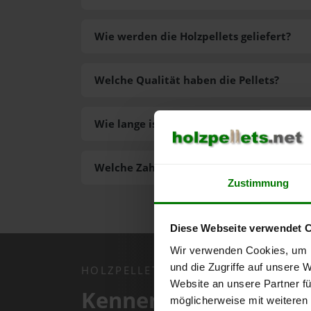
Wie werden die Holzpellets geliefert?
Welche Qualität haben die Pellets?
Wie lange ist die Lieferzeit der Pellets?
Welche Zahlungsarten gibt es?
Zustimmung
Diese Webseite verwendet 
Wir verwenden Cookies, um I
und die Zugriffe auf unsere 
HOLZPELLETS.NET APP
Website an unsere Partner fü
Kennen Sie schon uns
möglicherweise mit weiteren