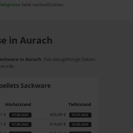
letspreise
-Seite nachvollziehen.
se in Aurach
 Sackware in Aurach
. Das dazugehörige Datum
t wurde.
pellets Sackware
Höchststand
Tiefststand
71 €
433,49 €
07.08.2026
07.07.2026
71 €
414,60 €
07.08.2026
02.06.2026