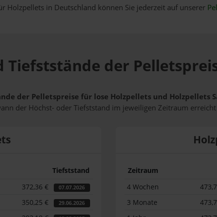
ür Holzpellets in Deutschland können Sie jederzeit auf unserer
Pel
 Tiefststände der Pelletsprei
ände der Pelletspreise für lose Holzpellets und Holzpellets
wann der Höchst- oder Tiefststand im jeweiligen Zeitraum erreich
ets
Holz
Tiefststand
Zeitraum
372,36 €
4 Wochen
473,
07.07.2026
350,25 €
3 Monate
473,
29.06.2026