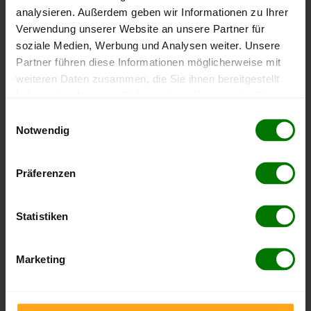
Heimbuchenthal
analysieren. Außerdem geben wir Informationen zu Ihrer
Heinrichsthal
Verwendung unserer Website an unsere Partner für
soziale Medien, Werbung und Analysen weiter. Unsere
Hösbach
Partner führen diese Informationen möglicherweise mit
Johannesberg
weiteren Daten zusammen, die Sie ihnen bereitgestellt
Kahl am Main
haben oder die sie im Rahmen Ihrer Nutzung der Dienste
Karlstein am Main
gesammelt haben.
Einwilligungsauswahl
Kleinkahl
Notwendig
Hier finden Sie unser
Impressum
und unsere
Kleinostheim
Datenschutzerklärung
.
Krombach
Präferenzen
Laufach
Mainaschaff
Statistiken
Mespelbrunn
Mömbris
Marketing
Rothenbuch
Sailauf