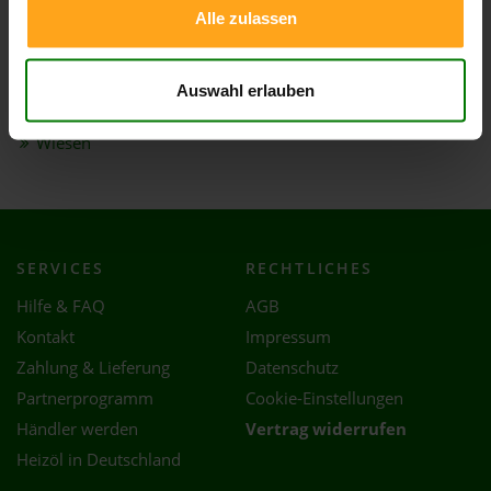
Schöllkrippen
Alle zulassen
Stockstadt am Main
Waldaschaff
Auswahl erlauben
Weibersbrunn
Wiesen
SERVICES
RECHTLICHES
Hilfe & FAQ
AGB
Kontakt
Impressum
Zahlung & Lieferung
Datenschutz
Partnerprogramm
Cookie-Einstellungen
Händler werden
Vertrag widerrufen
Heizöl in Deutschland