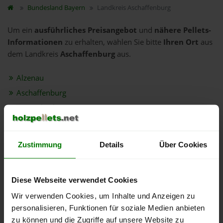
Bundesland
Bayern
Landkreis Aschaffenburg
Um ein
ausführliches Preisangebot
und
nähere Pellets-
Informationen
zu erhalten, wählen Sie bitte
Ihren Ort
aus
dem Landkreis
Aschaffenburg
aus.
Alzenau
Aschaffenburg
Bessenbach
Dammbach
Geiselbach
Zustimmung
Details
Über Cookies
Glattbach
Goldbach
Diese Webseite verwendet Cookies
Großostheim
Wir verwenden Cookies, um Inhalte und Anzeigen zu
Haibach
personalisieren, Funktionen für soziale Medien anbieten
Heigenbrücken
zu können und die Zugriffe auf unsere Website zu