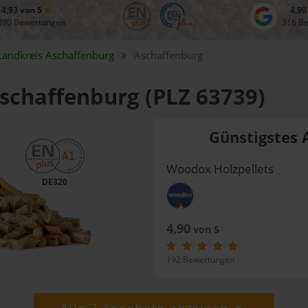
4,93 von 5
4,90
090 Bewertungen
316 B
Landkreis
Aschaffenburg
Aschaffenburg
Aschaffenburg (PLZ 63739)
Günstigstes 
Woodox Holzpellets
DE320
4,90
von 5
192 Bewertungen