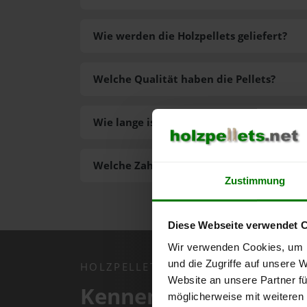
Wie werden die Holzpellets geliefert?
Welche Qualität haben die Pellets?
Wie lange ist die Lieferzeit der Pellets?
Welche Zahlungsarten gibt es?
Zustimmung
Diese Webseite verwendet 
Wir verwenden Cookies, um I
und die Zugriffe auf unsere 
HOLZPELLETS.NET APP
Website an unsere Partner fü
Kennen Sie schon uns
möglicherweise mit weiteren