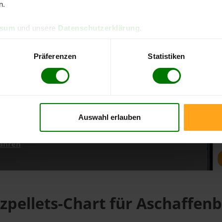
n.
ssum
und unsere
Datenschutzerklärung
.
d direkt online bestellen
m aktuellen Stand
Präferenzen
Statistiken
erfolgen
Auswahl erlauben
fahren
zpellets-Chart für Aschaffen