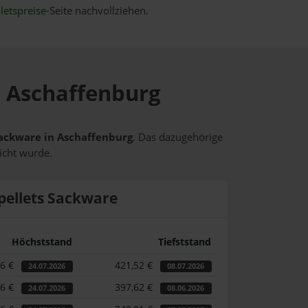
letspreise
-Seite nachvollziehen.
in Aschaffenburg
 Sackware in Aschaffenburg
. Das dazugehörige
icht wurde.
pellets Sackware
Höchststand
Tiefststand
46 €
421,52 €
24.07.2026
08.07.2026
46 €
397,62 €
24.07.2026
08.06.2026