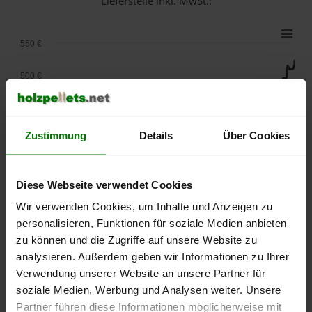
Lieferstelle inkl. MwSt.:
550 €
500 €
450 €
Zustimmung
Details
Über Cookies
400 €
350 €
Diese Webseite verwendet Cookies
300 €
Wir verwenden Cookies, um Inhalte und Anzeigen zu
personalisieren, Funktionen für soziale Medien anbieten
250 €
zu können und die Zugriffe auf unsere Website zu
September
Januar
Mai
analysieren. Außerdem geben wir Informationen zu Ihrer
2025
2026
2026
Verwendung unserer Website an unsere Partner für
lose Ware
Sackware
soziale Medien, Werbung und Analysen weiter. Unsere
Die aktuelle Preisentwicklung für Holzpellets in Deutschland
Partner führen diese Informationen möglicherweise mit