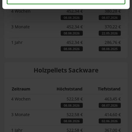
Zeitraum
Höchststand
Tiefststand
4 Wochen
452,34 €
380,28 €
08.08.2026
08.07.2026
3 Monate
452,34 €
370,22 €
08.08.2026
22.05.2026
1 Jahr
452,34 €
286,76 €
08.08.2026
08.08.2025
Holzpellets Sackware
Zeitraum
Höchststand
Tiefststand
4 Wochen
522,58 €
463,45 €
08.08.2026
08.07.2026
3 Monate
522,58 €
414,60 €
08.08.2026
02.06.2026
1 Jahr
522,58 €
367,00 €