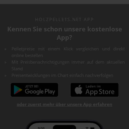
HOLZPELLETS.NET APP
Kennen Sie schon unsere kostenlose
App?
Pelletpreise mit einem Klick vergleichen und direkt
online bestellen
Mit Preisbenachrichtigungen immer auf dem aktuellen
Stand
Preisentwicklungen im Chart einfach nachverfolgen
oder zuerst mehr über unsere App erfahren