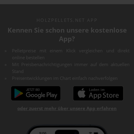
HOLZPELLETS.NET APP
Kennen Sie schon unsere kostenlose
App?
Pelletpreise mit einem Klick vergleichen und direkt
online bestellen
Mit Preisbenachrichtigungen immer auf dem aktuellen
Stand
Preisentwicklungen im Chart einfach nachverfolgen
oder zuerst mehr über unsere App erfahren