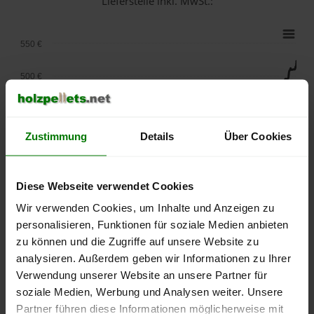
Lieferstelle inkl. MwSt.:
550 €
500 €
450 €
Zustimmung
Details
Über Cookies
400 €
350 €
Diese Webseite verwendet Cookies
300 €
Wir verwenden Cookies, um Inhalte und Anzeigen zu
personalisieren, Funktionen für soziale Medien anbieten
250 €
zu können und die Zugriffe auf unsere Website zu
September
Januar
Mai
analysieren. Außerdem geben wir Informationen zu Ihrer
2025
2026
2026
Verwendung unserer Website an unsere Partner für
lose Ware
Sackware
soziale Medien, Werbung und Analysen weiter. Unsere
Die aktuelle Preisentwicklung für Holzpellets in Deutschland
Partner führen diese Informationen möglicherweise mit