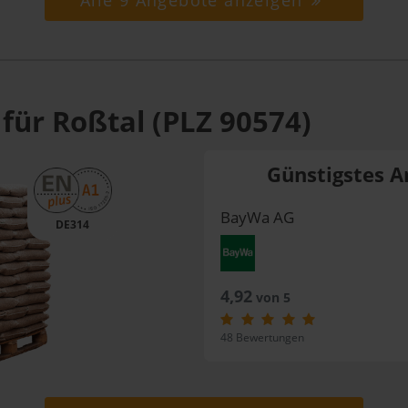
Alle 9 Angebote anzeigen
für Roßtal (PLZ 90574)
Günstigstes A
BayWa AG
DE314
4,92
von 5
48 Bewertungen