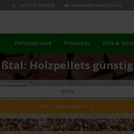
+49 8731 7409626
kontakt@holzpellets.net
Pelletspreise
Produkte
Info & Serv
oßtal: Holzpellets günstig
re Postleitzahl
Preis berechnen