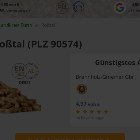
4,93 von 5
4,90
090 Bewertungen
317 B
Landkreis
Fürth
Roßtal
Roßtal (PLZ 90574)
Günstigstes 
Brennholz-Gmeiner Gbr
DE531
4,97
von 5
36 Bewertungen