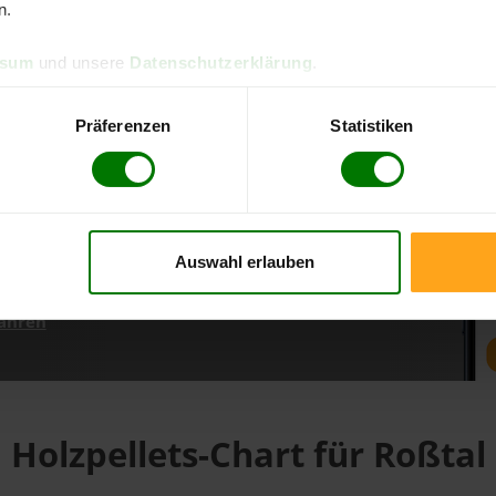
n.
ssum
und unsere
Datenschutzerklärung
.
d direkt online bestellen
m aktuellen Stand
Präferenzen
Statistiken
erfolgen
Auswahl erlauben
fahren
Holzpellets-Chart für Roßtal