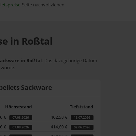
letspreise
-Seite nachvollziehen.
se in Roßtal
 Sackware in Roßtal
. Das dazugehörige Datum
t wurde.
pellets Sackware
Höchststand
Tiefststand
36 €
462,58 €
07.08.2026
13.07.2026
36 €
414,60 €
07.08.2026
02.06.2026