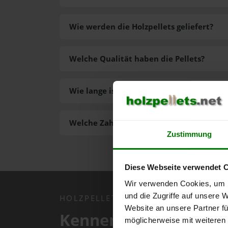
Wie werden die Holzpellets geliefert?
Welche Qualität haben die Pellets?
Wie lange ist die Lieferzeit der Pellets?
Welche Zahlungsarten gibt es?
Zustimmung
Diese Webseite verwendet 
Wir verwenden Cookies, um I
und die Zugriffe auf unsere 
HOLZPELLETS.NET APP
Website an unsere Partner fü
Kennen Sie schon uns
möglicherweise mit weiteren