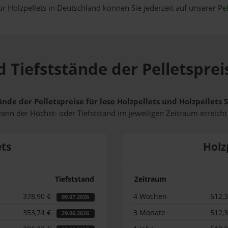
ür Holzpellets in Deutschland können Sie jederzeit auf unserer
Pel
 Tiefststände der Pelletsprei
ände der Pelletspreise für lose Holzpellets und Holzpellets
wann der Höchst- oder Tiefststand im jeweiligen Zeitraum erreich
ets
Holz
Tiefststand
Zeitraum
378,90 €
4 Wochen
512,
09.07.2026
353,74 €
3 Monate
512,
29.06.2026