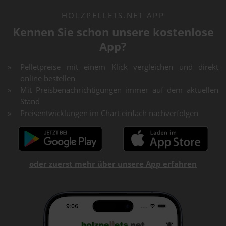
HOLZPELLETS.NET APP
Kennen Sie schon unsere kostenlose
App?
Pelletpreise mit einem Klick vergleichen und direkt
online bestellen
Mit Preisbenachrichtigungen immer auf dem aktuellen
Stand
Preisentwicklungen im Chart einfach nachverfolgen
oder zuerst mehr über unsere App erfahren