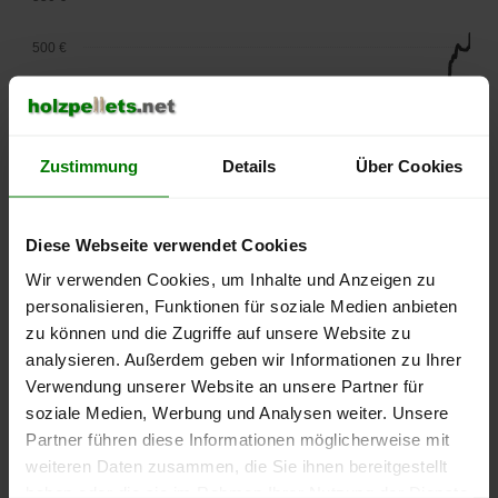
500 €
450 €
400 €
Zustimmung
Details
Über Cookies
350 €
Diese Webseite verwendet Cookies
300 €
Wir verwenden Cookies, um Inhalte und Anzeigen zu
250 €
personalisieren, Funktionen für soziale Medien anbieten
September
Januar
Mai
zu können und die Zugriffe auf unsere Website zu
2025
2026
2026
analysieren. Außerdem geben wir Informationen zu Ihrer
lose Ware
Sackware
Verwendung unserer Website an unsere Partner für
Die aktuelle Preisentwicklung für Holzpellets in Deutschland
soziale Medien, Werbung und Analysen weiter. Unsere
können Sie jederzeit auf unserer
Pelletspreise
-Seite
Partner führen diese Informationen möglicherweise mit
nachvollziehen.
weiteren Daten zusammen, die Sie ihnen bereitgestellt
haben oder die sie im Rahmen Ihrer Nutzung der Dienste