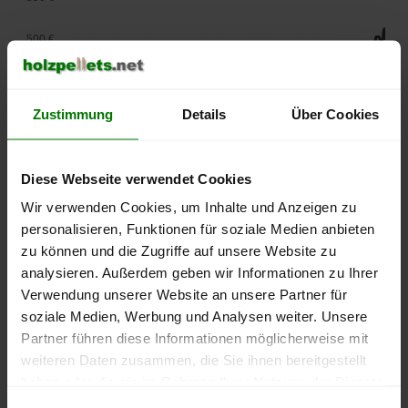
500 €
450 €
Zustimmung
Details
Über Cookies
400 €
350 €
Diese Webseite verwendet Cookies
Wir verwenden Cookies, um Inhalte und Anzeigen zu
300 €
personalisieren, Funktionen für soziale Medien anbieten
250 €
zu können und die Zugriffe auf unsere Website zu
September
Januar
Mai
analysieren. Außerdem geben wir Informationen zu Ihrer
2025
2026
2026
Verwendung unserer Website an unsere Partner für
lose Ware
Sackware
soziale Medien, Werbung und Analysen weiter. Unsere
Die aktuelle Preisentwicklung für Holzpellets in Deutschland
Partner führen diese Informationen möglicherweise mit
können Sie jederzeit auf unserer
Pelletspreise
-Seite
weiteren Daten zusammen, die Sie ihnen bereitgestellt
nachvollziehen.
haben oder die sie im Rahmen Ihrer Nutzung der Dienste
gesammelt haben.