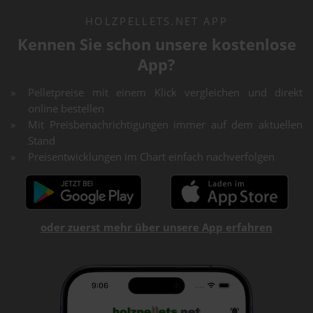
HOLZPELLETS.NET APP
Kennen Sie schon unsere kostenlose
App?
Pelletpreise mit einem Klick vergleichen und direkt
online bestellen
Mit Preisbenachrichtigungen immer auf dem aktuellen
Stand
Preisentwicklungen im Chart einfach nachverfolgen
oder zuerst mehr über unsere App erfahren