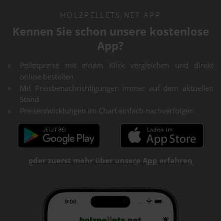
HOLZPELLETS.NET APP
Kennen Sie schon unsere kostenlose
App?
Pelletpreise mit einem Klick vergleichen und direkt
online bestellen
Mit Preisbenachrichtigungen immer auf dem aktuellen
Stand
Preisentwicklungen im Chart einfach nachverfolgen
oder zuerst mehr über unsere App erfahren