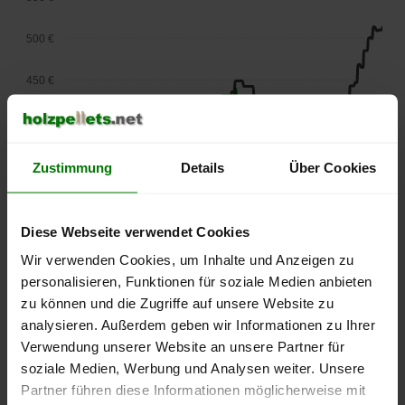
500 €
450 €
400 €
350 €
Zustimmung
Details
Über Cookies
300 €
Diese Webseite verwendet Cookies
250 €
Wir verwenden Cookies, um Inhalte und Anzeigen zu
September
Januar
Mai
2025
2026
2026
personalisieren, Funktionen für soziale Medien anbieten
zu können und die Zugriffe auf unsere Website zu
lose Ware
Sackware
analysieren. Außerdem geben wir Informationen zu Ihrer
Die aktuelle Preisentwicklung für Holzpellets in Deutschland
Verwendung unserer Website an unsere Partner für
können Sie jederzeit auf unserer
Pelletspreise
-Seite
soziale Medien, Werbung und Analysen weiter. Unsere
nachvollziehen.
Partner führen diese Informationen möglicherweise mit